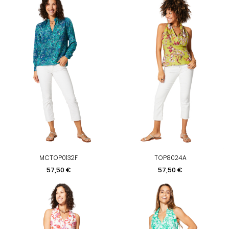
MCTOP0132F
TOP8024A
Prix
Prix
57,50 €
57,50 €