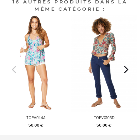
16 AUTRES PRODUITS DANS LA
MÊME CATÉGORIE :
TOPV0114A
TOPV0103D
Prix
Prix
50,00 €
50,00 €