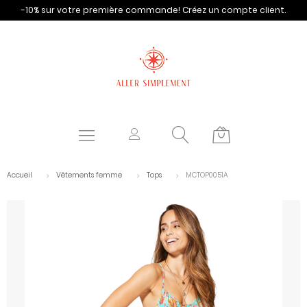
-10% sur votre première commande!
Créez un compte client.
Accueil
Vêtements femme
Tops
MCTOP0051A