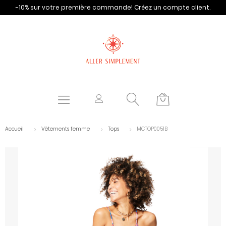
-10% sur votre première commande!
Créez un compte client.
Accueil
Vêtements femme
Tops
MCTOP0051B