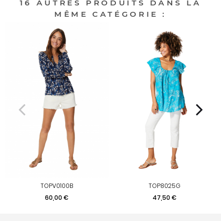
16 AUTRES PRODUITS DANS LA
MÊME CATÉGORIE :
TOPV0100B
TOP8025G
Prix
Prix
60,00 €
47,50 €