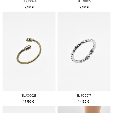
BJJC0024
BJJC0022
Prix
Prix
17,50 €
17,50 €
BJJC0021
BJJC0017
Prix
Prix
17,50 €
14,50 €