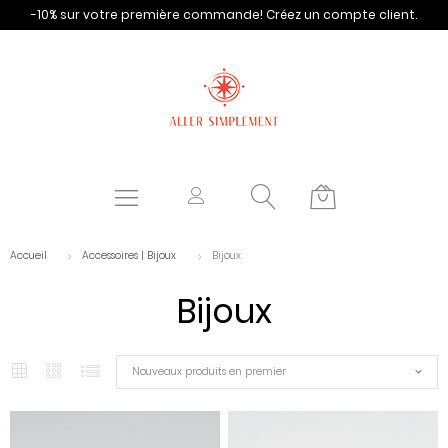
-10% sur votre première commande!
Créez un compte client.
Accueil
Accessoires | Bijoux
Bijoux
Bijoux
Nouveaux produits en premier