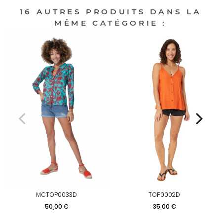
16 AUTRES PRODUITS DANS LA
MÊME CATÉGORIE :
MCTOP0033D
TOP0002D
Prix
Prix
50,00 €
35,00 €