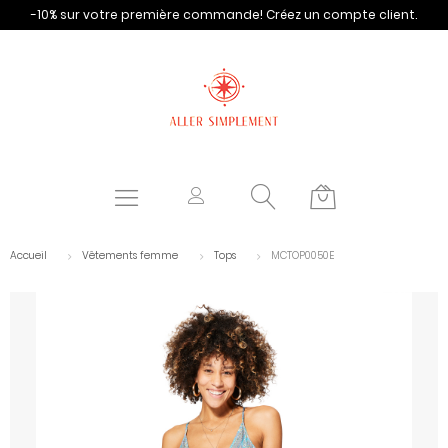
-10% sur votre première commande!
Créez un compte client.
Accueil
Vêtements femme
Tops
MCTOP0050E