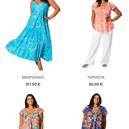
MAXIP0040G
TUP0557A
Prix
Prix
107,50 €
60,00 €