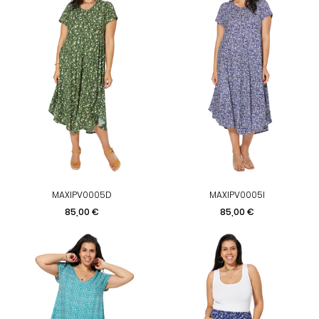
MAXIPV0005D
MAXIPV0005I
Prix
Prix
85,00 €
85,00 €