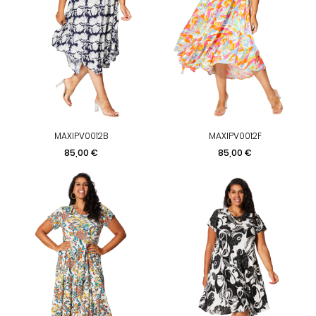
MAXIPV0012B
MAXIPV0012F
Prix
Prix
85,00 €
85,00 €