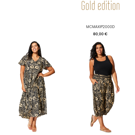
MCMAXIP2000D
Prix
80,00 €