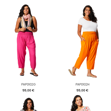
PAP0102G
PAP0102H
Prix
Prix
55,00 €
55,00 €