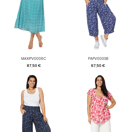
MAXIPV0006C
PAPV0003B
Prix
Prix
87,50 €
67,50 €