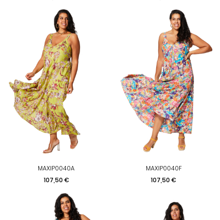
MAXIP0040A
MAXIP0040F
Prix
Prix
107,50 €
107,50 €