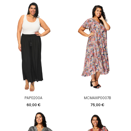
PAP0200A
MCMAXIP0007B
Prix
Prix
60,00 €
75,00 €