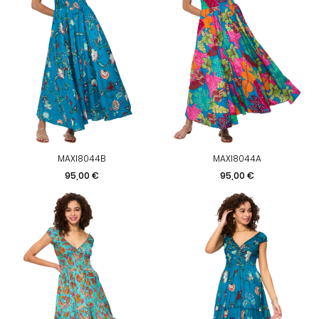
MAXI8044B
MAXI8044A
Prix
Prix
95,00 €
95,00 €