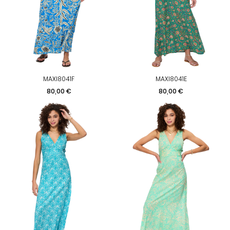
MAXI8041F
MAXI8041E
Prix
Prix
80,00 €
80,00 €