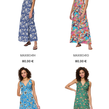
MAXI8041H
MAXI8041G
Prix
Prix
80,00 €
80,00 €