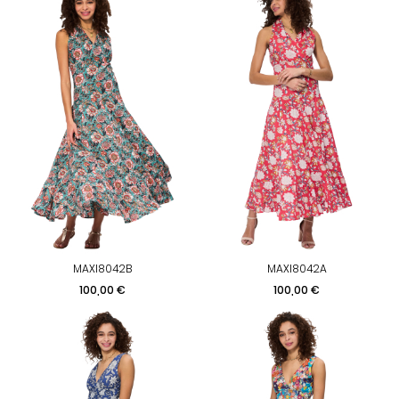
MAXI8042B
MAXI8042A
Prix
Prix
100,00 €
100,00 €