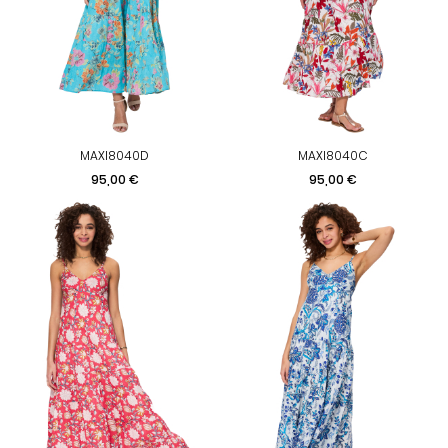
MAXI8040D
MAXI8040C
Prix
Prix
95,00 €
95,00 €