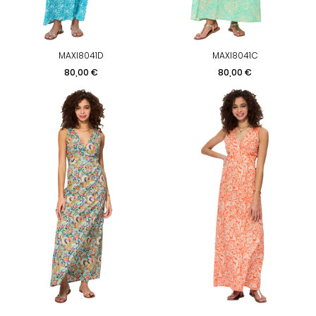
MAXI8041D
MAXI8041C
Prix
Prix
80,00 €
80,00 €