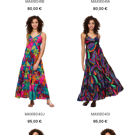
MAXI8041B
MAXI8041A
Prix
Prix
80,00 €
80,00 €
MAXI8040J
MAXI8040I
Prix
Prix
95,00 €
95,00 €