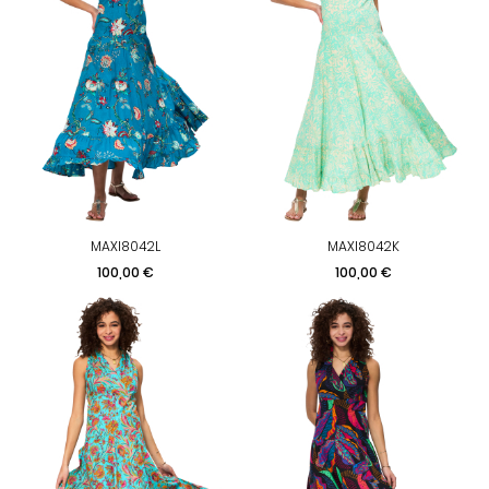
MAXI8042L
MAXI8042K
Prix
Prix
100,00 €
100,00 €