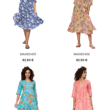
MAXI8045F
MAXI8045E
Prix
Prix
92,50 €
92,50 €