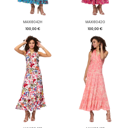
MAXI8042H
MAXI8042G
Prix
Prix
100,00 €
100,00 €