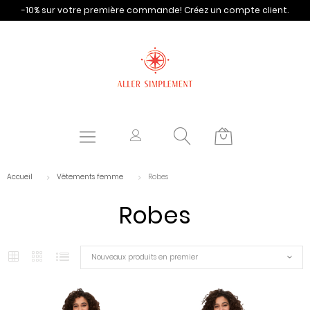
-10% sur votre première commande!
Créez un compte client.
Accueil
Vêtements femme
Robes
Robes
Nouveaux produits en premier