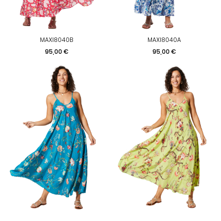
MAXI8040B
MAXI8040A
Prix
Prix
95,00 €
95,00 €