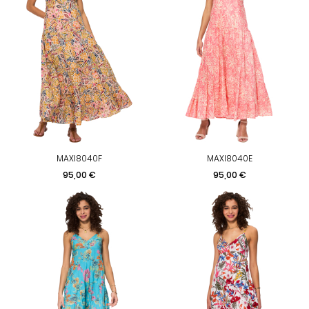
MAXI8040F
MAXI8040E
Prix
Prix
95,00 €
95,00 €