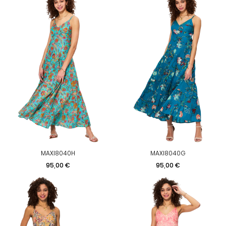
MAXI8040H
MAXI8040G
Prix
Prix
95,00 €
95,00 €