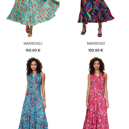
MAXI8042J
MAXI8042I
Prix
Prix
100,00 €
100,00 €