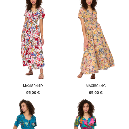
MAXI8044D
MAXI8044C
Prix
Prix
95,00 €
95,00 €