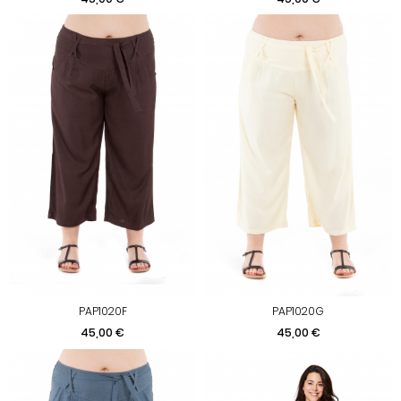
PAP1020F
PAP1020G
Prix
Prix
45,00 €
45,00 €