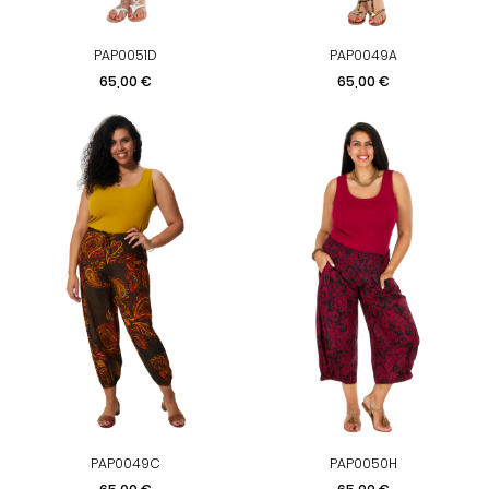
PAP0051D
PAP0049A
Prix
Prix
65,00 €
65,00 €
PAP0049C
PAP0050H
Prix
Prix