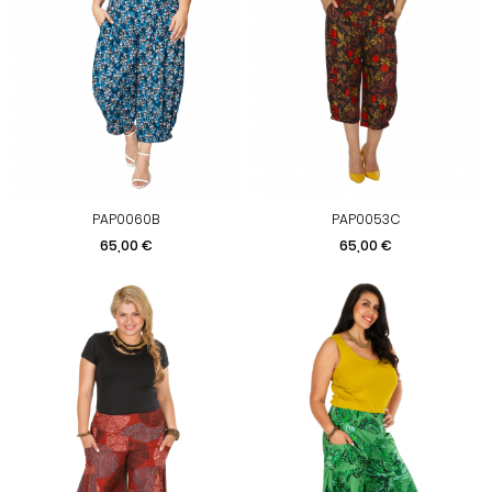
PAP0060B
PAP0053C
Prix
Prix
65,00 €
65,00 €