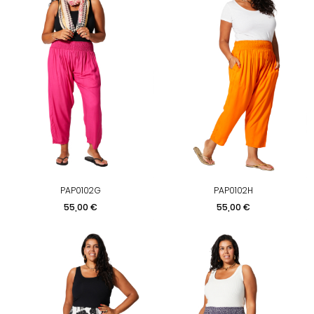
PAP0102G
PAP0102H
Prix
Prix
55,00 €
55,00 €