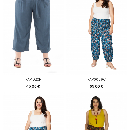
PAP1020H
PAP0059C
Prix
Prix
45,00 €
65,00 €