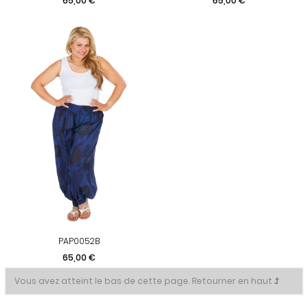
65,00 €
65,00 €
PAP0052B
Prix
65,00 €
Vous avez atteint le bas de cette page.
Retourner en haut