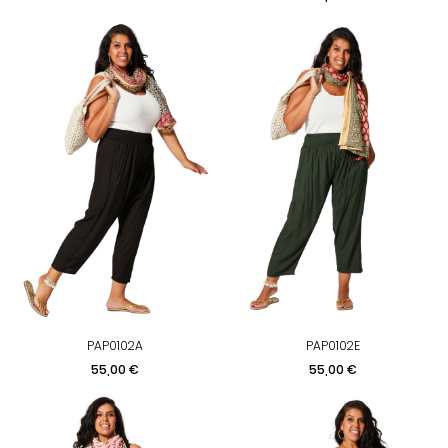
PAP0102A
PAP0102E
Prix
Prix
55,00 €
55,00 €