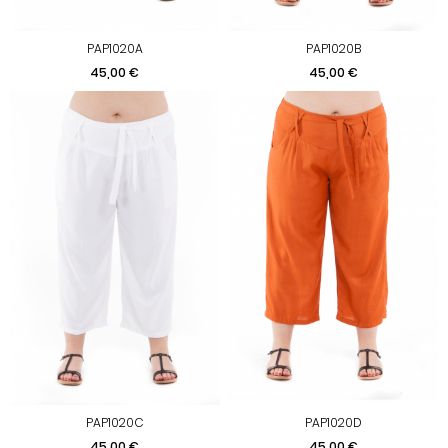
PAP1020A
PAP1020B
Prix
Prix
45,00 €
45,00 €
PAP1020C
PAP1020D
Prix
Prix
45,00 €
45,00 €