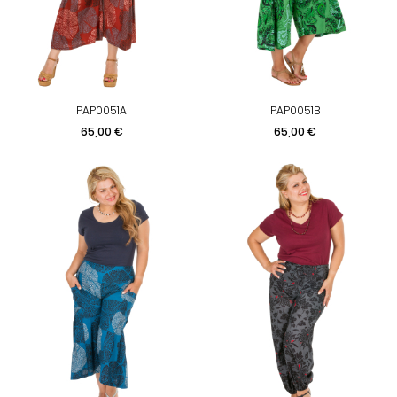
PAP0051A
PAP0051B
Prix
Prix
65,00 €
65,00 €