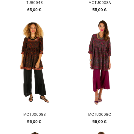
TU8094B
MCTU0008A
Prix
Prix
65,00 €
55,00 €
MCTU0008B
MCTU0008C
Prix
Prix
55,00 €
55,00 €