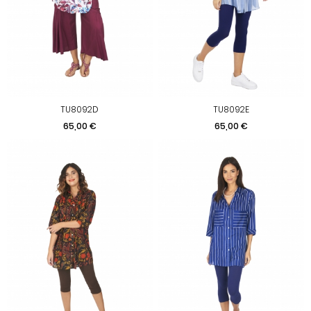
TU8092D
TU8092E
Prix
Prix
65,00 €
65,00 €