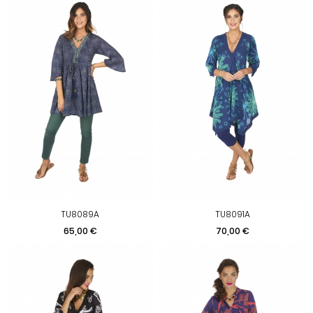
TU8089A
TU8091A
Prix
Prix
65,00 €
70,00 €