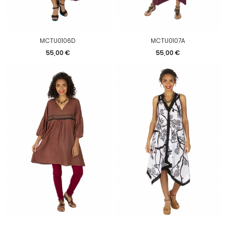
MCTU0106D
MCTU0107A
Prix
Prix
55,00 €
55,00 €