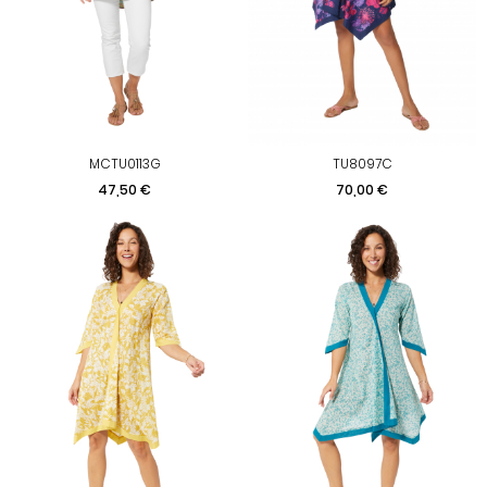
MCTU0113G
TU8097C
Prix
Prix
47,50 €
70,00 €