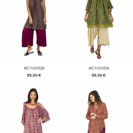
MCTU0012B
MCTU0013A
Prix
Prix
55,00 €
55,00 €