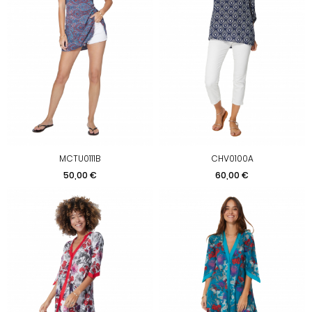
MCTU0111B
CHV0100A
Prix
Prix
50,00 €
60,00 €