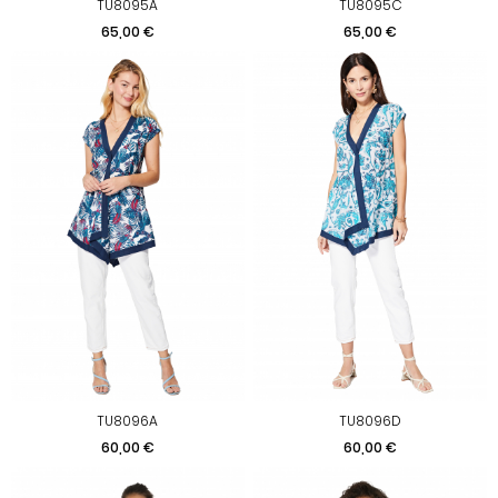
TU8095A
TU8095C
Prix
Prix
65,00 €
65,00 €
TU8096A
TU8096D
Prix
Prix
60,00 €
60,00 €