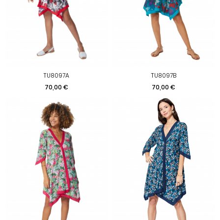
TU8097A
TU8097B
Prix
Prix
70,00 €
70,00 €