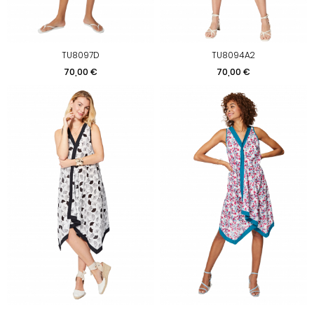
TU8097D
TU8094A2
Prix
Prix
70,00 €
70,00 €