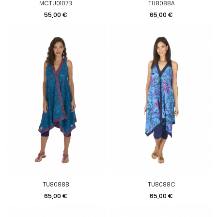
MCTU0107B
TU8088A
Prix
Prix
55,00 €
65,00 €
TU8088B
TU8088C
Prix
Prix
65,00 €
65,00 €