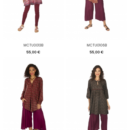
MCTU0013B
MCTU0106B
Prix
Prix
55,00 €
55,00 €