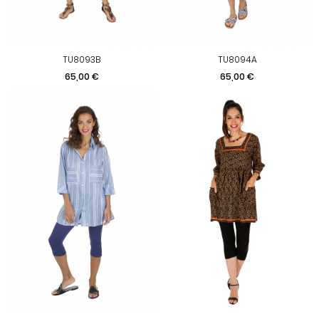
TU8093B
TU8094A
Prix
Prix
65,00 €
65,00 €