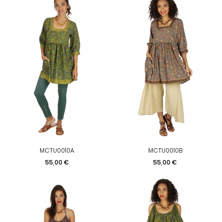
MCTU0010A
MCTU0010B
Prix
Prix
55,00 €
55,00 €