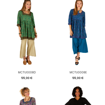
MCTU0008D
MCTU0008E
Prix
Prix
55,00 €
55,00 €