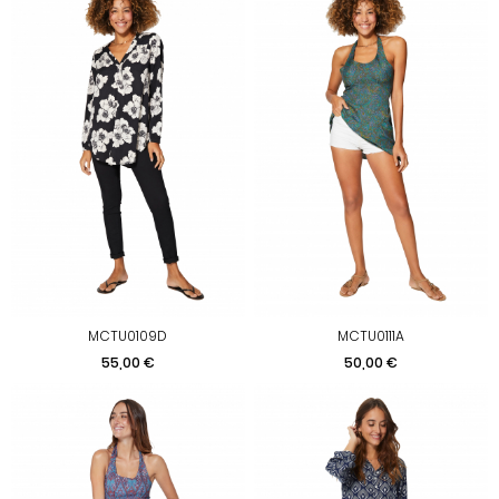
MCTU0109D
MCTU0111A
Prix
Prix
55,00 €
50,00 €