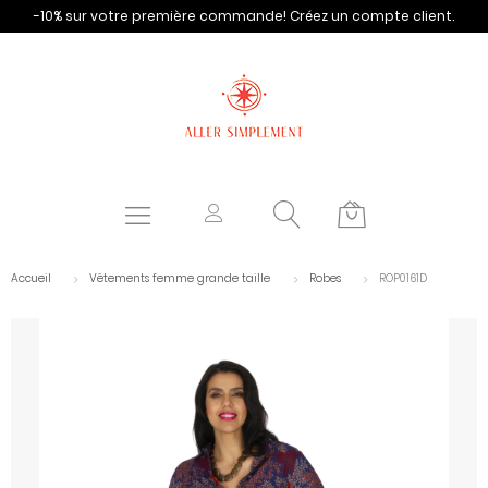
-10% sur votre première commande!
Créez un compte client.
Accueil
Vêtements femme grande taille
Robes
ROP0161D