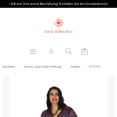
-10% auf Ihre erste Bestellung!
Erstellen Sie ein Kundenkonto.
Startseite
Damen plus Größe Kleidung
Kleider
ROP0161D