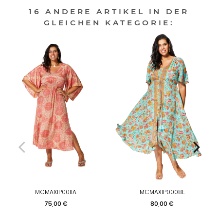
16 ANDERE ARTIKEL IN DER
GLEICHEN KATEGORIE:
MCMAXIP0011A
MCMAXIP0008E
Preis
Preis
75,00 €
80,00 €