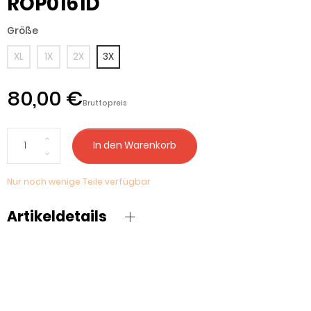
ROP0161D
Größe
XL
1X
2X
3X
80,00 €
Bruttopreis
In den Warenkorb
Nur noch wenige Teile verfügbar
Artikeldetails