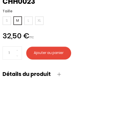
CHH0023
Taille
S
M
L
XL
32,50 €
TTC
Ajouter au panier
Détails du produit