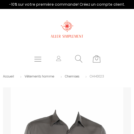
-10% sur votre première commande!
Créez un compte client.
Accueil
Vêtements homme
Chemises
CHH0023