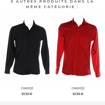
5 AUTRES PRODUITS DANS LA
MÊME CATÉGORIE :
CHH0021
CHH0022
Prix
Prix
32,50 €
32,50 €