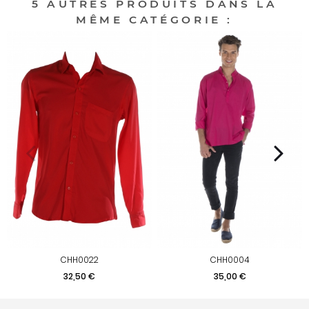
5 AUTRES PRODUITS DANS LA
MÊME CATÉGORIE :
CHH0022
CHH0004
Prix
Prix
32,50 €
35,00 €