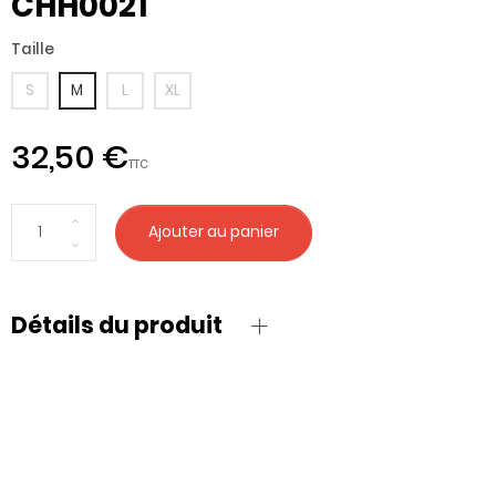
CHH0021
Taille
S
M
L
XL
32,50 €
TTC
Ajouter au panier
Détails du produit