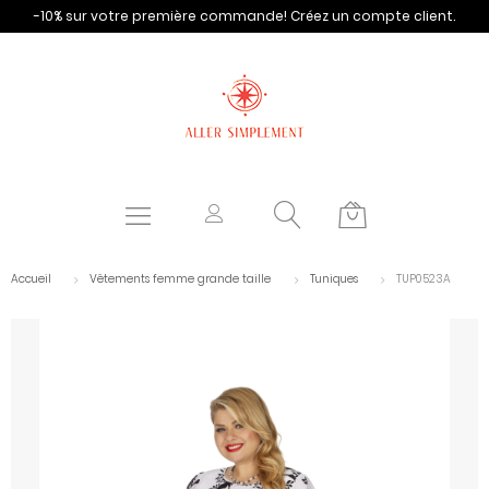
-10% sur votre première commande!
Créez un compte client.
Accueil
Vêtements femme grande taille
Tuniques
TUP0523A