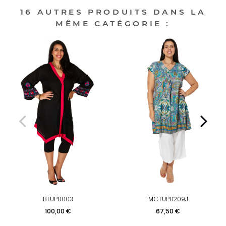
16 AUTRES PRODUITS DANS LA
MÊME CATÉGORIE :
BTUP0003
MCTUP0209J
Prix
Prix
100,00 €
67,50 €