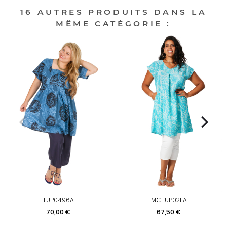
16 AUTRES PRODUITS DANS LA
MÊME CATÉGORIE :
TUP0496A
MCTUP0211A
Prix
Prix
70,00 €
67,50 €