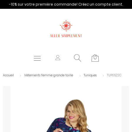
-10% sur votre première commande!
Créez un compte client.
Accueil
Vêtements femme grande taille
Tuniques
TUP0522C