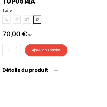
TUP0514A
Taille
XL
1X
2X
3X
70,00 €
TTC
Ajouter au panier
Détails du produit