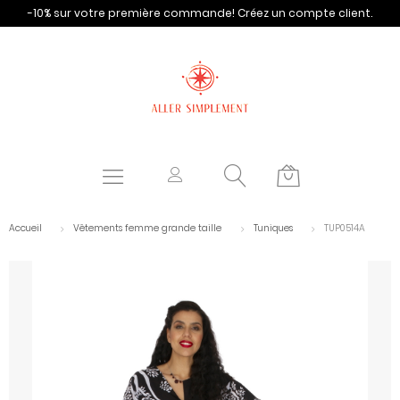
-10% sur votre première commande!
Créez un compte client.
Accueil
Vêtements femme grande taille
Tuniques
TUP0514A