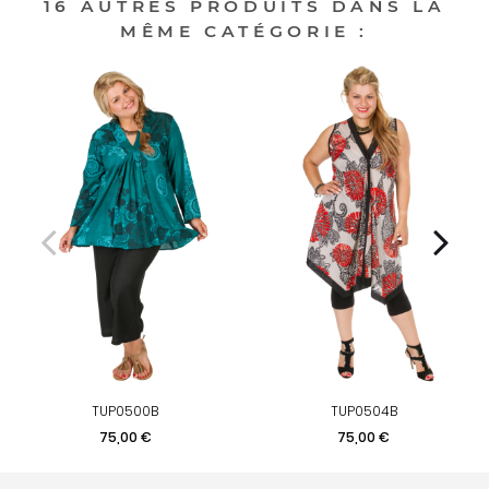
16 AUTRES PRODUITS DANS LA
MÊME CATÉGORIE :
TUP0500B
TUP0504B
Prix
Prix
75,00 €
75,00 €