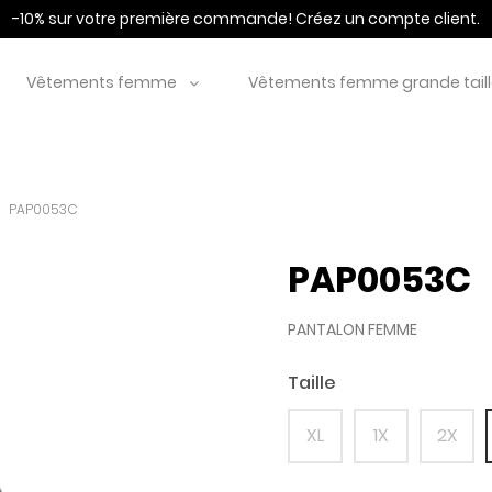
-10% sur votre première commande!
Créez un compte client.
Vêtements femme
Vêtements femme grande tail
PAP0053C
PAP0053C
PANTALON FEMME
Taille
XL
1X
2X