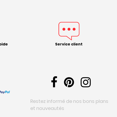
pide
Service client
Restez informé de nos bons plans
et nouveautés