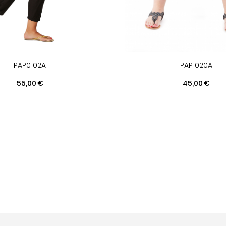
PAP0102A
PAP1020A
Prix
Prix
55,00 €
45,00 €