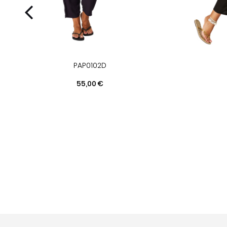
PAP0102D
Prix
55,00 €