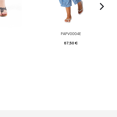
PAPV0004E
Prix
67,50 €