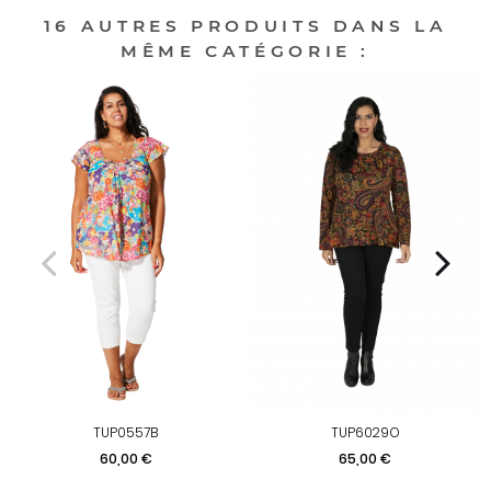
16 AUTRES PRODUITS DANS LA
MÊME CATÉGORIE :
TUP0557B
TUP6029O
Prix
Prix
60,00 €
65,00 €