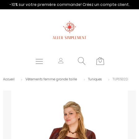
-10% sur votre première commande!
Créez un compte client.
Accueil
Vêtements femme grande taille
Tuniques
TUP0502D