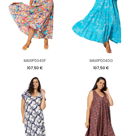
MAXIP0040F
MAXIP0040G
Prix
Prix
107,50 €
107,50 €