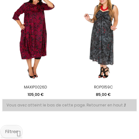
MAXIP0026D
ROP0159C
Prix
Prix
105,00 €
85,00 €
Vous avez atteint le bas de cette page.
Retourner en haut
Filtrer