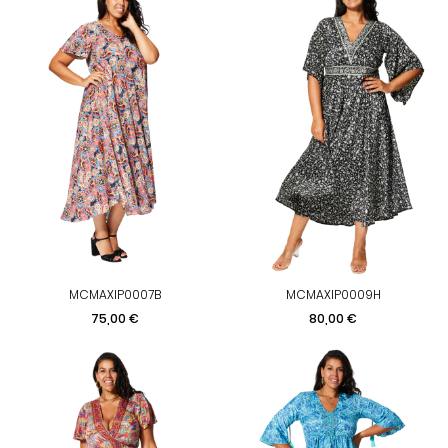
MCMAXIP0007B
MCMAXIP0009H
Prix
Prix
75,00 €
80,00 €