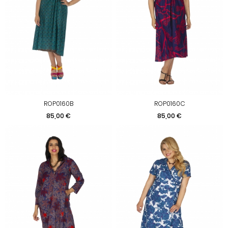
ROP0160B
ROP0160C
Prix
Prix
85,00 €
85,00 €