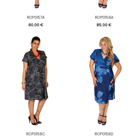
ROP0157A
ROP0158A
Prix
Prix
80,00 €
85,00 €
ROP0158C
ROP0158D