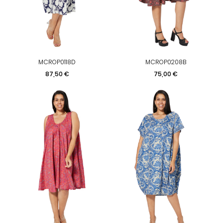
MCROP0118D
MCROP0208B
Prix
Prix
87,50 €
75,00 €