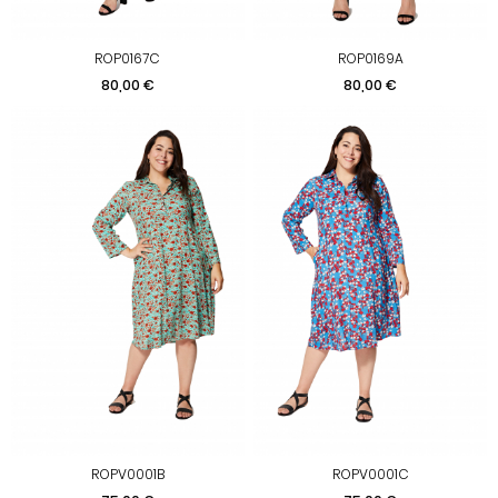
ROP0167C
ROP0169A
Prix
Prix
80,00 €
80,00 €
ROPV0001B
ROPV0001C