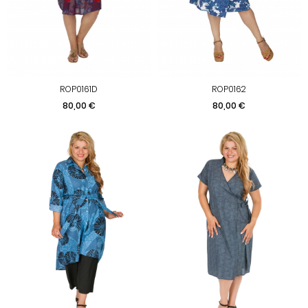
ROP0161D
ROP0162
Prix
Prix
80,00 €
80,00 €