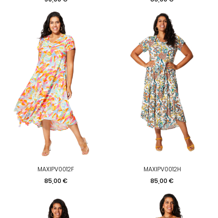
MAXIPV0012F
MAXIPV0012H
Prix
Prix
85,00 €
85,00 €