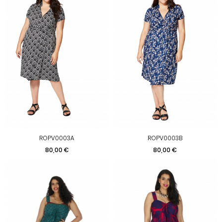
ROPV0003A
ROPV0003B
Prix
Prix
80,00 €
80,00 €