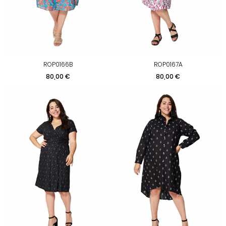
ROP0166B
ROP0167A
Prix
Prix
80,00 €
80,00 €