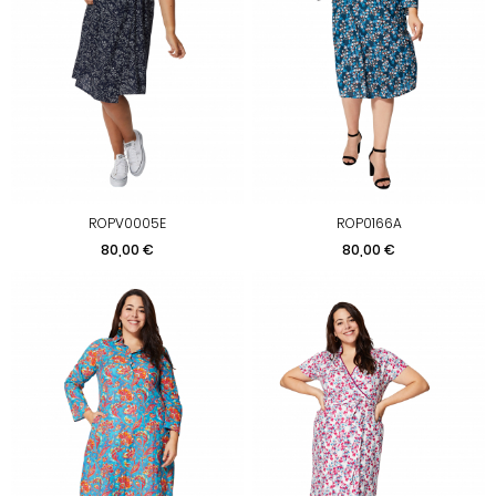
ROPV0005E
ROP0166A
Prix
Prix
80,00 €
80,00 €