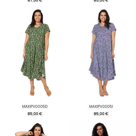
87,50 €
85,00 €
MAXIPV0005D
MAXIPV0005I
Prix
Prix
85,00 €
85,00 €