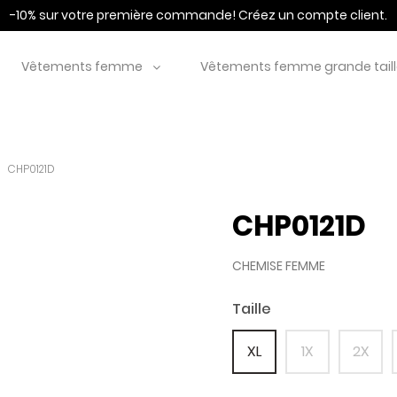
-10% sur votre première commande!
Créez un compte client.
Vêtements femme
Vêtements femme grande tail
CHP0121D
CHP0121D
CHEMISE FEMME
Taille
XL
1X
2X