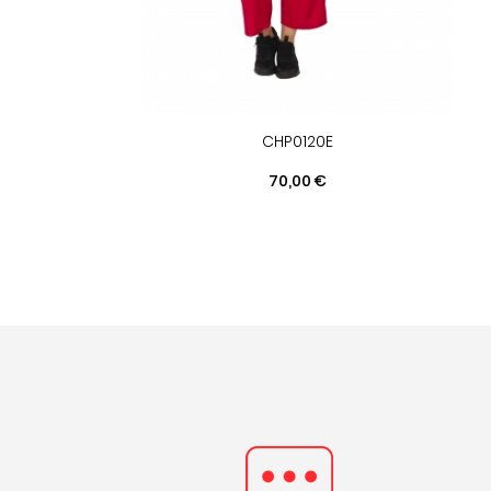
CHP0120E
Prix
70,00 €