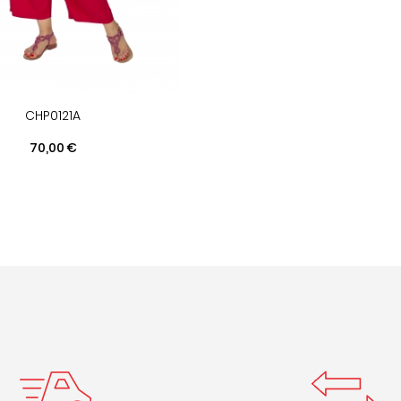
CHP0121A
Prix
70,00 €