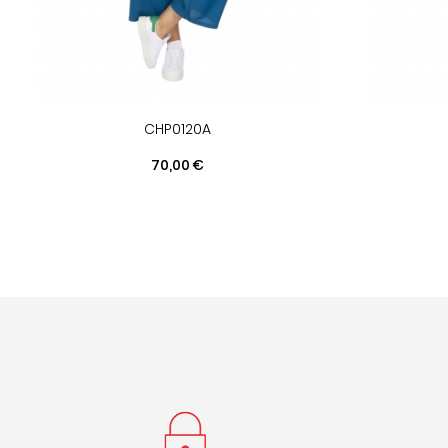
CHP0120A
Prix
70,00 €