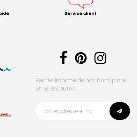
pide
Service client
Restez informé de nos bons plans
et nouveautés