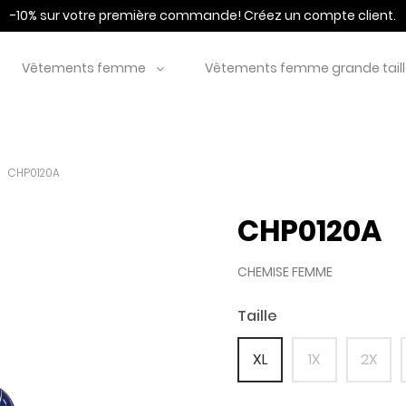
-10% sur votre première commande!
Créez un compte client.
Vêtements femme
Vêtements femme grande tail
CHP0120A
CHP0120A
CHEMISE FEMME
Taille
XL
1X
2X