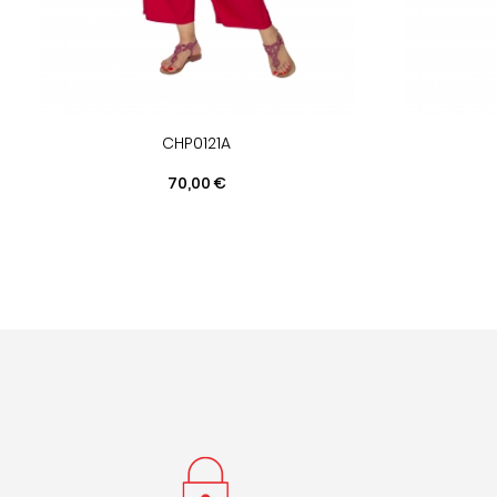
CHP0121A
Prix
70,00 €