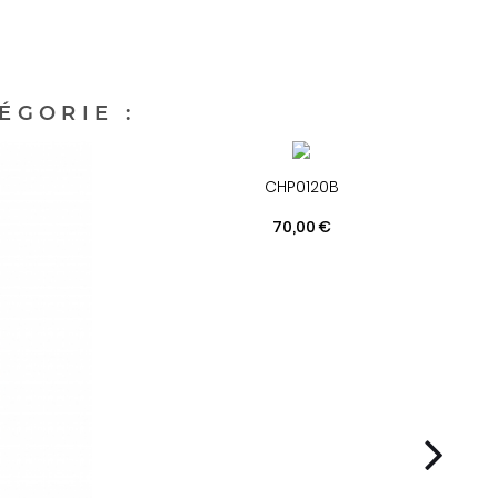
ÉGORIE :
CHP0120B
Prix
70,00 €