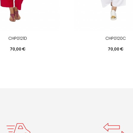
CHP0121D
CHP0120C
Prix
Prix
70,00 €
70,00 €