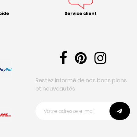
pide
Service client
Restez informé de nos bons plans
et nouveautés