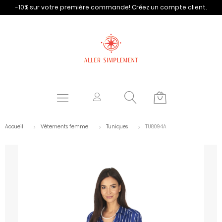
-10% sur votre première commande!
Créez un compte client.
Accueil
Vêtements femme
Tuniques
TU8094A