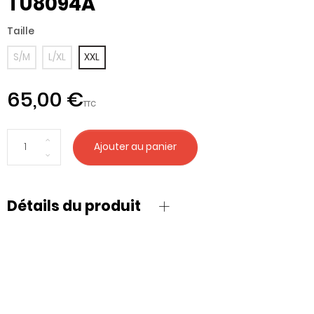
TU8094A
Taille
S/M
L/XL
XXL
65,00 €
TTC
Ajouter au panier
Détails du produit