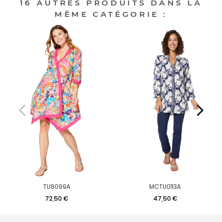
16 AUTRES PRODUITS DANS LA
MÊME CATÉGORIE :
TU8099A
MCTU0113A
Prix
Prix
72,50 €
47,50 €