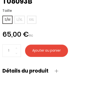
TU8093B
Taille
S/M
L/XL
XXL
65,00 €
TTC
Ajouter au panier
Détails du produit