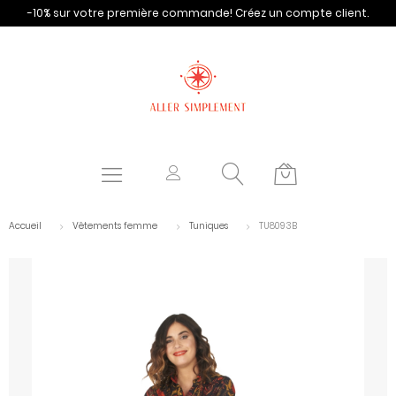
-10% sur votre première commande!
Créez un compte client.
Accueil
Vêtements femme
Tuniques
TU8093B