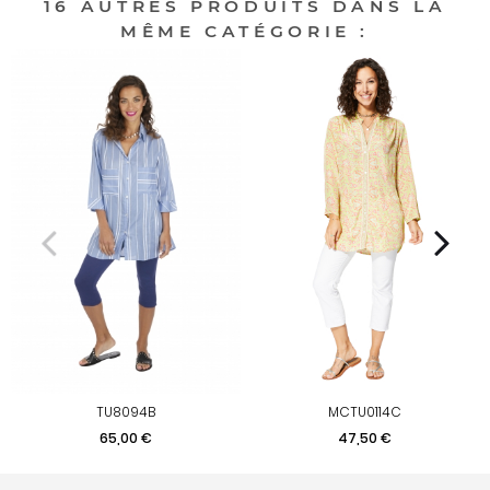
16 AUTRES PRODUITS DANS LA
MÊME CATÉGORIE :
TU8094B
MCTU0114C
Prix
Prix
65,00 €
47,50 €