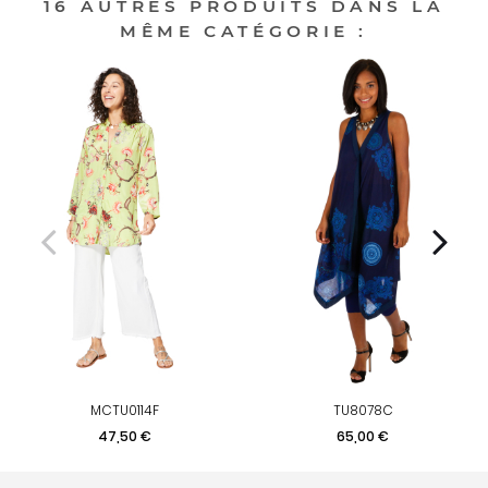
16 AUTRES PRODUITS DANS LA
MÊME CATÉGORIE :
MCTU0114F
TU8078C
Prix
Prix
47,50 €
65,00 €