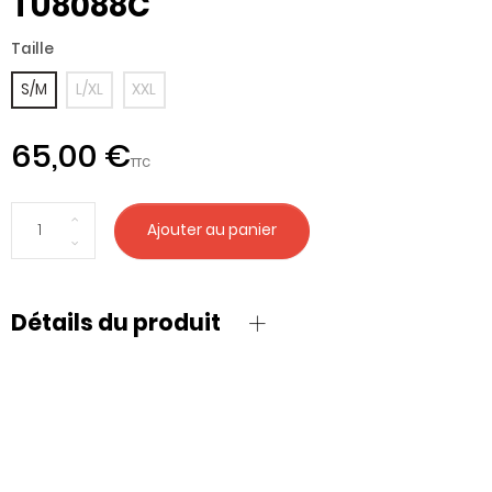
TU8088C
Taille
S/M
L/XL
XXL
65,00 €
TTC
Ajouter au panier
Détails du produit