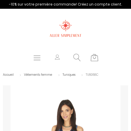
-10% sur votre première commande!
Créez un compte client.
Accueil
Vêtements femme
Tuniques
TU8088C