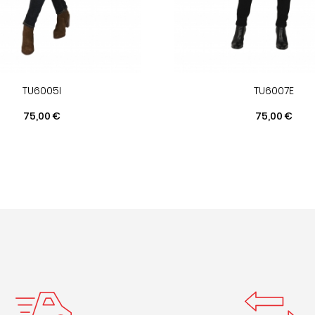
TU6005I
TU6007E
Prix
Prix
75,00 €
75,00 €