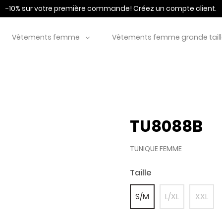
-10% sur votre première commande!
Créez un compte client.
Vêtements femme
Vêtements femme grande tail
TU8088B
TUNIQUE FEMME
Taille
S/M
L/XL
XXL