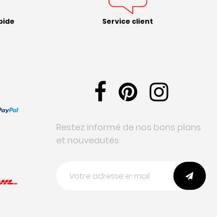
pide
Service client
Restez informé de nos bons plans
et nouveautés