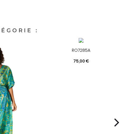
ÉGORIE :
RO7285A
Prix
75,00 €