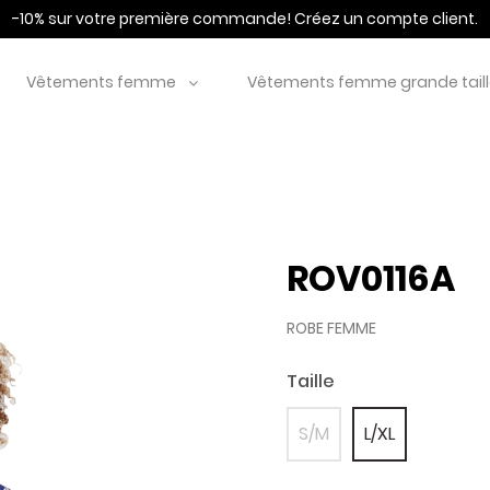
-10% sur votre première commande!
Créez un compte client.
Vêtements femme
Vêtements femme grande tail
ROV0116A
ROBE FEMME
Taille
S/M
L/XL