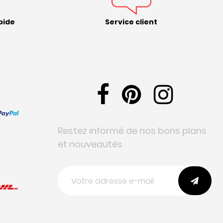
pide
Service client
Restez informé de nos bons plans
et nouveautés