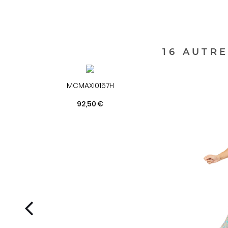
16 AUTR
MCMAXI0157H
Prix
92,50 €