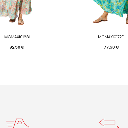
MCMAXI0168I
MCMAXI0172D
Prix
Prix
92,50 €
77,50 €