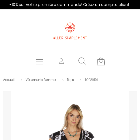
-10% sur votre première commande!
Créez un compte client.
Accueil
Vêtements femme
Tops
TOP8019H