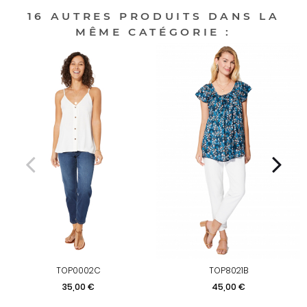
16 AUTRES PRODUITS DANS LA
MÊME CATÉGORIE :
TOP0002C
TOP8021B
Prix
Prix
35,00 €
45,00 €