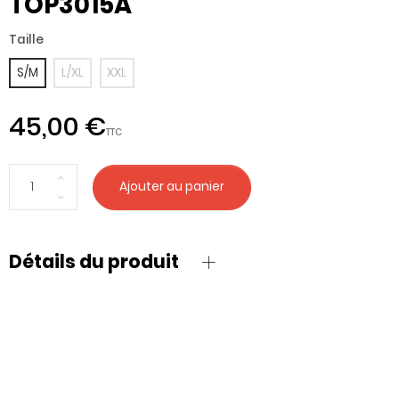
TOP3015A
Taille
S/M
L/XL
XXL
45,00 €
TTC
Ajouter au panier
Détails du produit