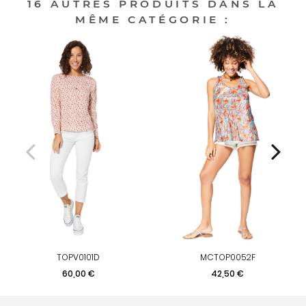
16 AUTRES PRODUITS DANS LA
MÊME CATÉGORIE :
TOPV0101D
MCTOP0052F
Prix
Prix
60,00 €
42,50 €