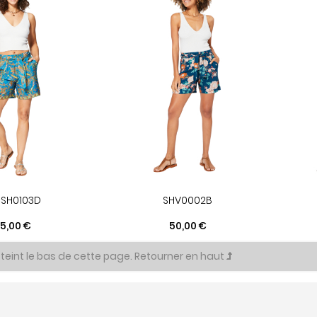
SH0103D
SHV0002B
rix
Prix
5,00 €
50,00 €
teint le bas de cette page.
Retourner en haut