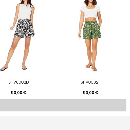
SHV0002D
SHV0002F
Prix
Prix
50,00 €
50,00 €