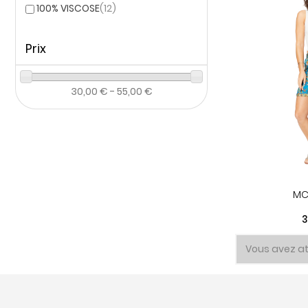
100% VISCOSE
(12)
Prix
30,00 € - 55,00 €
MC
P
3
Vous avez at