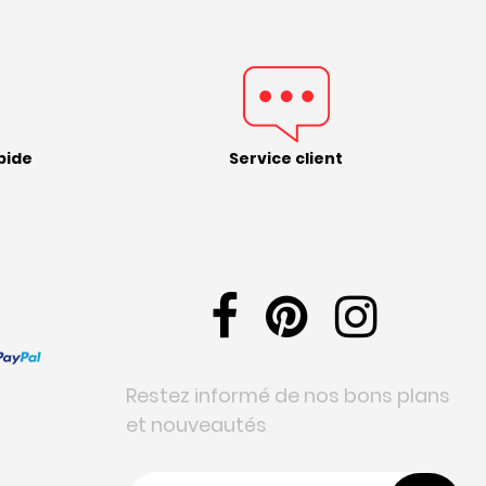
pide
Service client
Restez informé de nos bons plans
et nouveautés