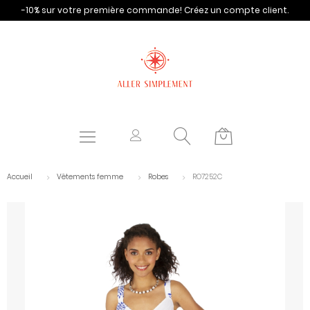
-10% sur votre première commande!
Créez un compte client.
Accueil
Vêtements femme
Robes
RO7252C