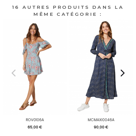
16 AUTRES PRODUITS DANS LA
MÊME CATÉGORIE :
ROV0106A
MCMAXI0046A
Prix
Prix
65,00 €
90,00 €