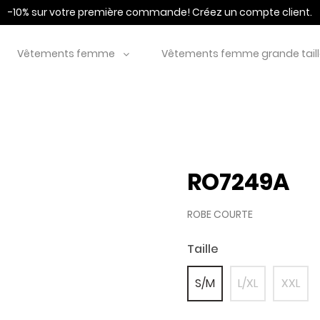
-10% sur votre première commande!
Créez un compte client.
Vêtements femme
Vêtements femme grande tail
RO7249A
ROBE COURTE
Taille
S/M
L/XL
XXL