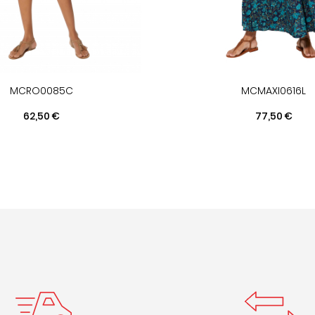
MCRO0085C
MCMAXI0616L
Prix
Prix
62,50 €
77,50 €