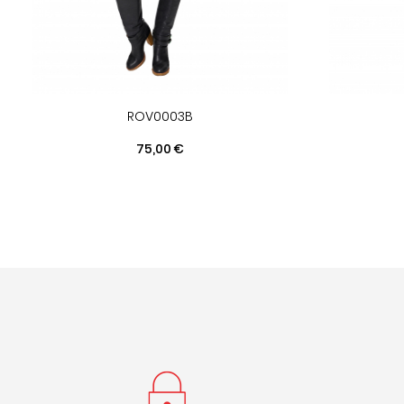
ROV0003B
Prix
75,00 €