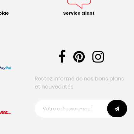
pide
Service client
Restez informé de nos bons plans
et nouveautés