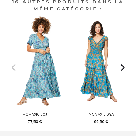
16 AUTRES PRODUITS DANS LA
MÊME CATÉGORIE :
MCMAXI0160J
MCMAXI0169A
Prix
Prix
77,50 €
92,50 €