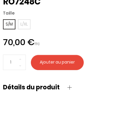
RO7248C
Taille
S/M
L/XL
70,00 €
TTC
Ajouter au panier
Détails du produit