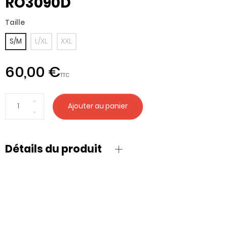
RO3090D
Taille
S/M
L/XL
XXL
60,00 €
TTC
Ajouter au panier
Détails du produit