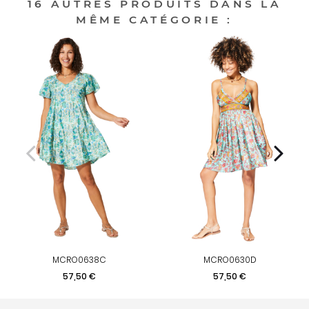
16 AUTRES PRODUITS DANS LA
MÊME CATÉGORIE :
MCRO0638C
MCRO0630D
Prix
Prix
57,50 €
57,50 €