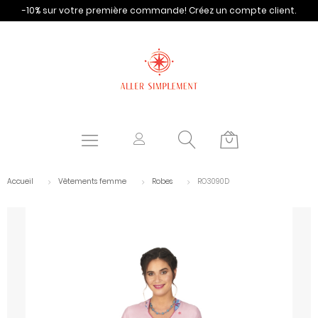
-10% sur votre première commande!
Créez un compte client.
Accueil
Vêtements femme
Robes
RO3090D