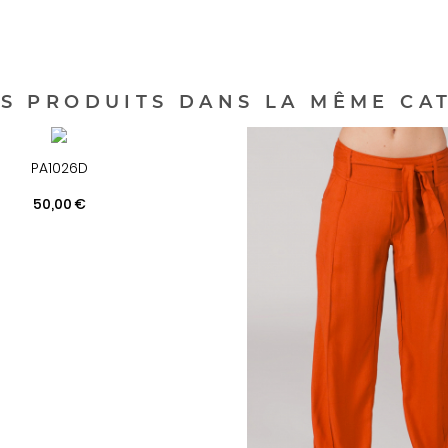
ES PRODUITS DANS LA MÊME CAT
PA1026D
Prix
50,00 €