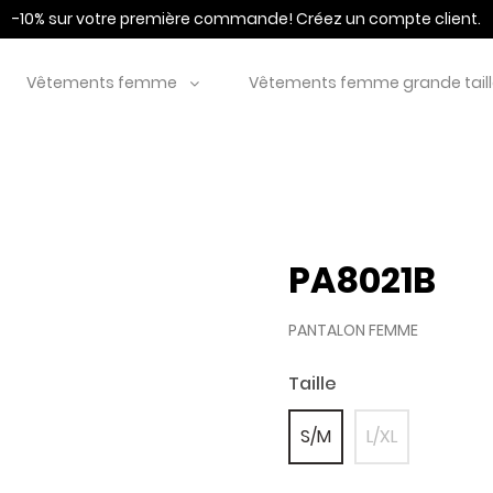
-10% sur votre première commande!
Créez un compte client.
Vêtements femme
Vêtements femme grande tail
PA8021B
PANTALON FEMME
Taille
S/M
L/XL