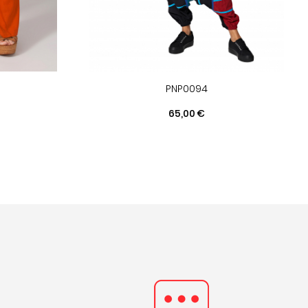
PNP0094
Prix
65,00 €