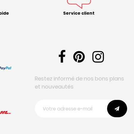
pide
Service client
Restez informé de nos bons plans
et nouveautés