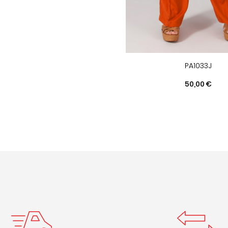
PA1033J
Prix
50,00 €