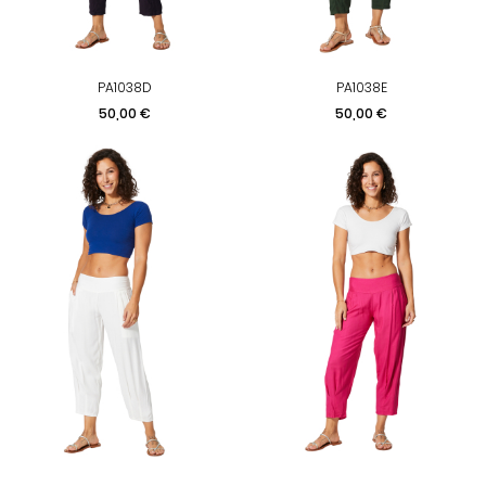
PA1038D
PA1038E
Prix
Prix
50,00 €
50,00 €