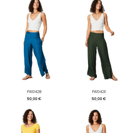
PA1042B
PA1042E
Prix
Prix
50,00 €
50,00 €