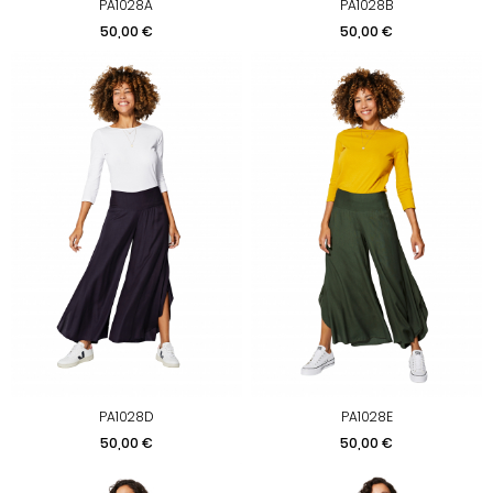
PA1028A
PA1028B
Prix
Prix
50,00 €
50,00 €
PA1028D
PA1028E
Prix
Prix
50,00 €
50,00 €