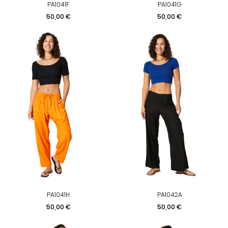
PA1041F
PA1041G
Prix
Prix
50,00 €
50,00 €
PA1041H
PA1042A
Prix
Prix
50,00 €
50,00 €