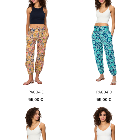
PA8041E
PA8041D
Prix
Prix
55,00 €
55,00 €