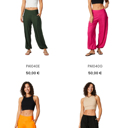
PA1040E
PA1040G
Prix
Prix
50,00 €
50,00 €