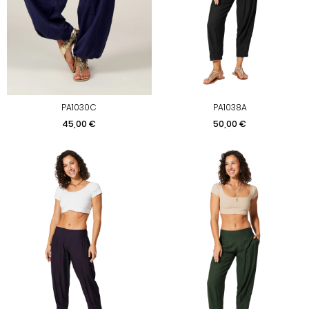
PA1030C
PA1038A
Prix
Prix
45,00 €
50,00 €