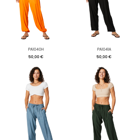
PA1040H
PA1041A
Prix
Prix
50,00 €
50,00 €