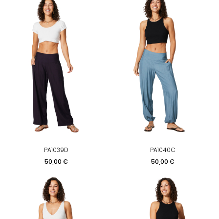
PA1039D
PA1040C
Prix
Prix
50,00 €
50,00 €