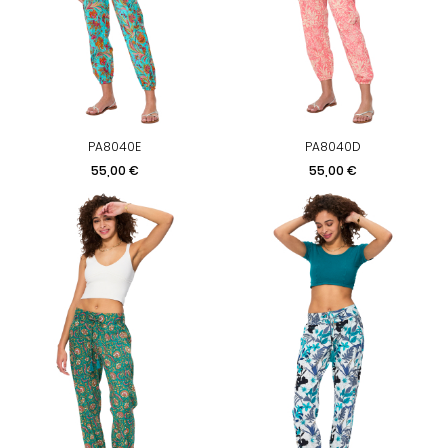
PA8040E
PA8040D
Prix
Prix
55,00 €
55,00 €