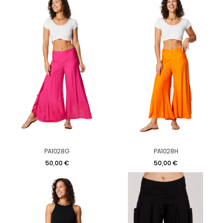
PA1028G
PA1028H
Prix
Prix
50,00 €
50,00 €