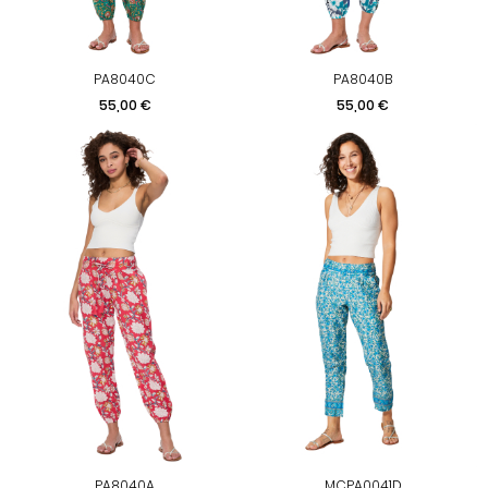
PA8040C
PA8040B
Prix
Prix
55,00 €
55,00 €
PA8040A
MCPA0041D