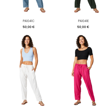
PA1041C
PA1041E
Prix
Prix
50,00 €
50,00 €