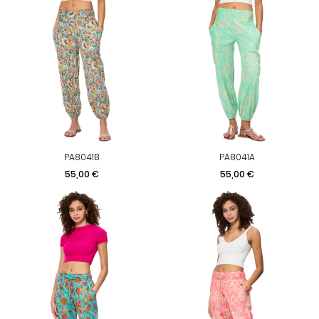
PA8041B
PA8041A
Prix
Prix
55,00 €
55,00 €