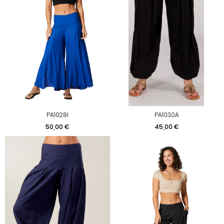
PA1028I
PA1030A
Prix
Prix
50,00 €
45,00 €