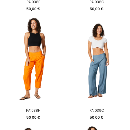
PA1038F
PA1038G
Prix
Prix
50,00 €
50,00 €
PA1038H
PA1039C
Prix
Prix
50,00 €
50,00 €