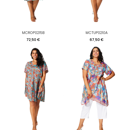
MCROP0215B
MCTUP0210A
Preis
Preis
72,50 €
67,50 €