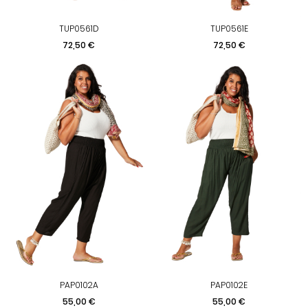
TUP0561D
TUP0561E
Preis
Preis
72,50 €
72,50 €
PAP0102A
PAP0102E
Preis
Preis
55,00 €
55,00 €