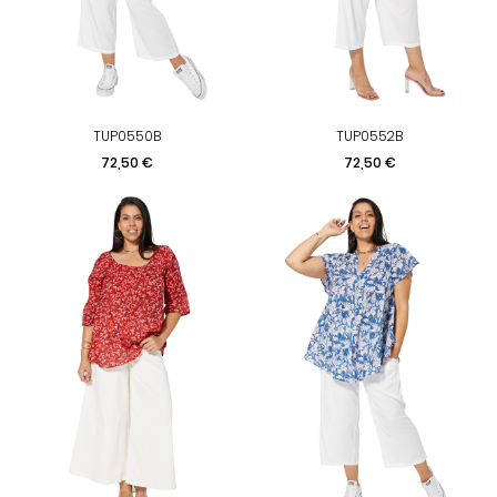
TUP0550B
TUP0552B
Preis
Preis
72,50 €
72,50 €