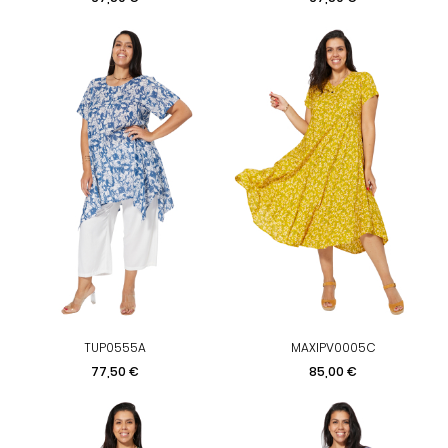
TUP0555A
MAXIPV0005C
Preis
Preis
77,50 €
85,00 €