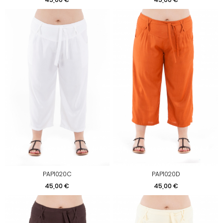
PAP1020C
PAP1020D
Preis
Preis
45,00 €
45,00 €