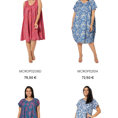
MCROP0208D
MCROP0210H
Preis
Preis
75,00 €
72,50 €