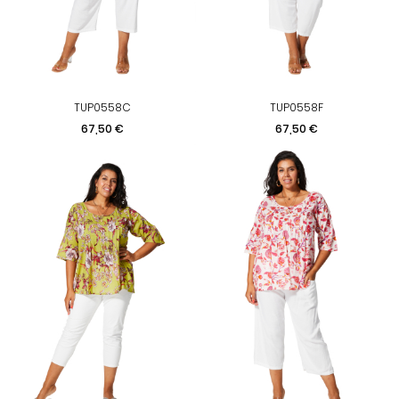
TUP0558C
TUP0558F
Preis
Preis
67,50 €
67,50 €