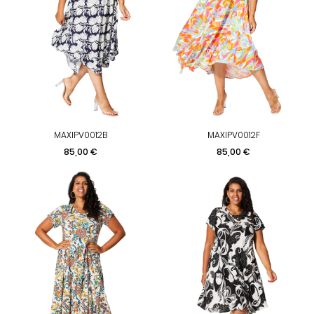
MAXIPV0012B
MAXIPV0012F
Preis
Preis
85,00 €
85,00 €