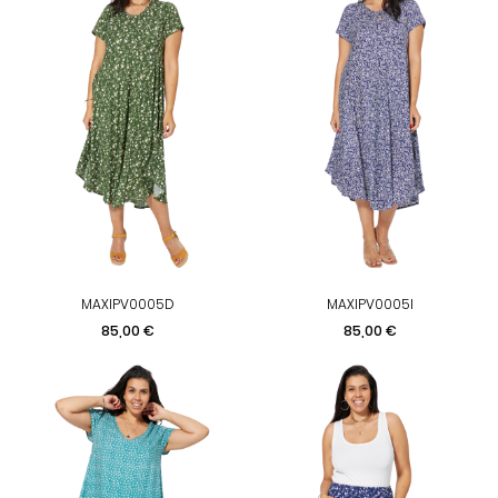
MAXIPV0005D
MAXIPV0005I
Preis
Preis
85,00 €
85,00 €