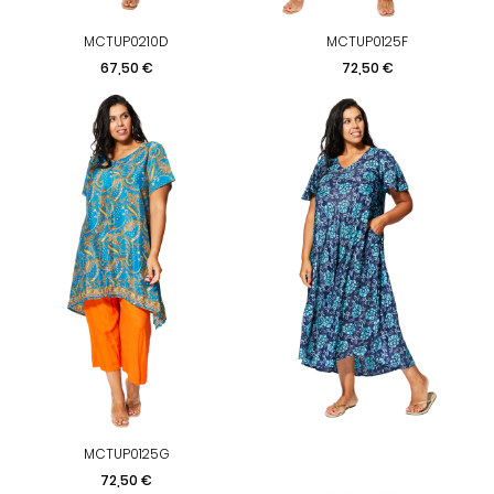
MCTUP0210D
MCTUP0125F
Preis
Preis
67,50 €
72,50 €
MCTUP0125G
Preis
72,50 €