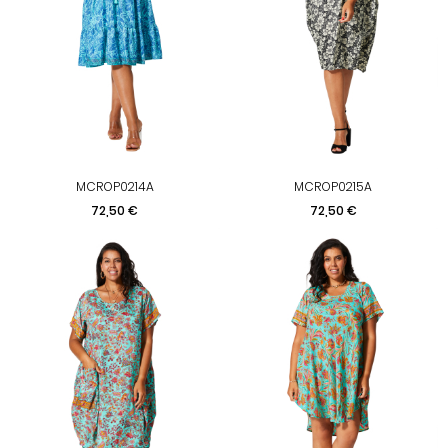
MCROP0214A
MCROP0215A
Preis
Preis
72,50 €
72,50 €