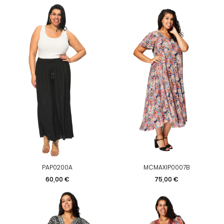
PAP0200A
MCMAXIP0007B
Preis
Preis
60,00 €
75,00 €