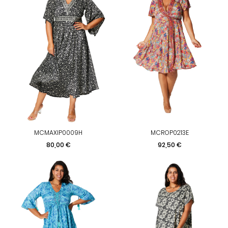
MCMAXIP0009H
MCROP0213E
Preis
Preis
80,00 €
92,50 €