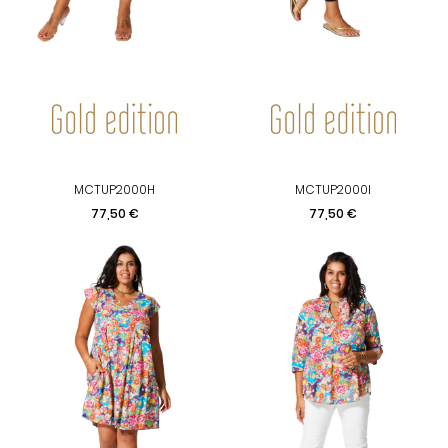
MCTUP2000H
MCTUP2000I
Preis
Preis
77,50 €
77,50 €