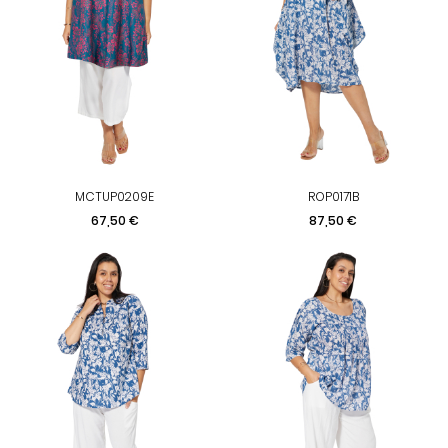
MCTUP0209E
ROP0171B
Preis
Preis
67,50 €
87,50 €