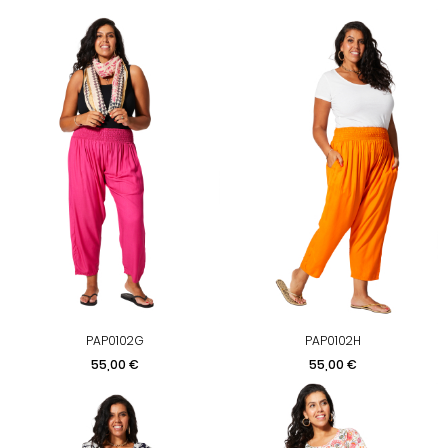
PAP0102G
PAP0102H
Preis
Preis
55,00 €
55,00 €