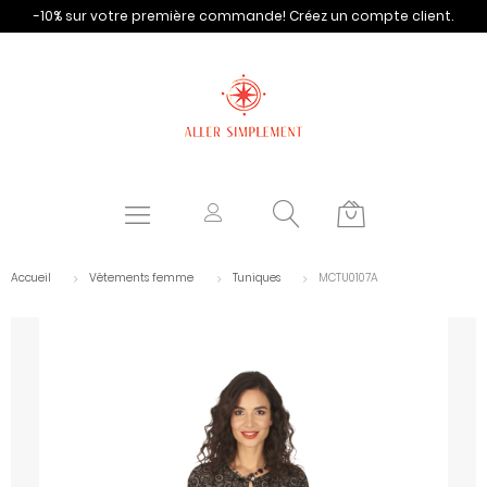
-10% sur votre première commande!
Créez un compte client.
Accueil
Vêtements femme
Tuniques
MCTU0107A