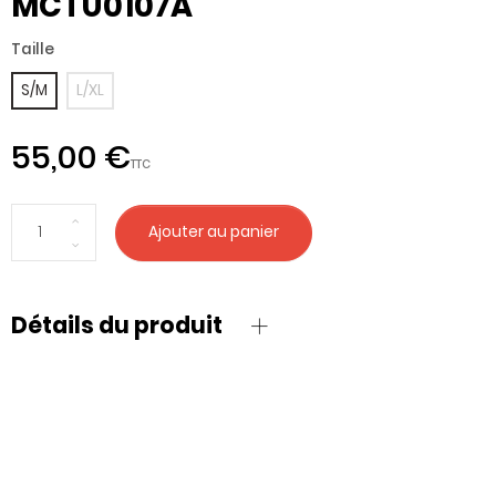
MCTU0107A
Taille
S/M
L/XL
55,00 €
TTC
Ajouter au panier
Détails du produit