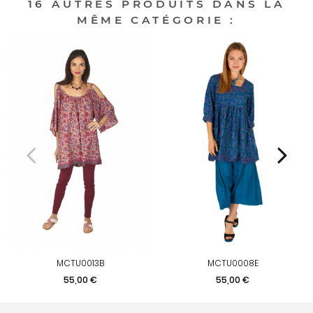
16 AUTRES PRODUITS DANS LA
MÊME CATÉGORIE :
MCTU0013B
MCTU0008E
Prix
Prix
55,00 €
55,00 €