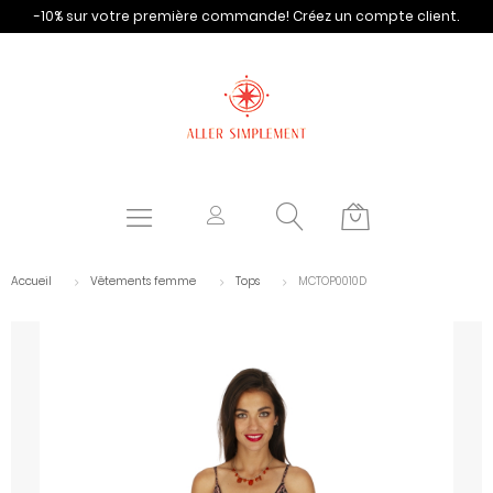
-10% sur votre première commande!
Créez un compte client.
Accueil
Vêtements femme
Tops
MCTOP0010D