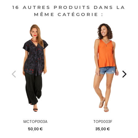
16 AUTRES PRODUITS DANS LA
MÊME CATÉGORIE :
MCTOP0103A
TOP0003F
Prix
Prix
50,00 €
35,00 €