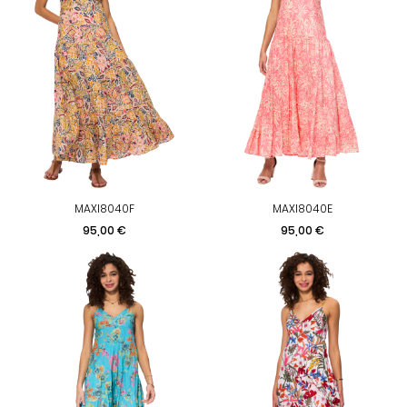
MAXI8040F
MAXI8040E
Prix
Prix
95,00 €
95,00 €