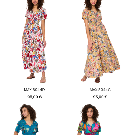
MAXI8044D
MAXI8044C
Prix
Prix
95,00 €
95,00 €