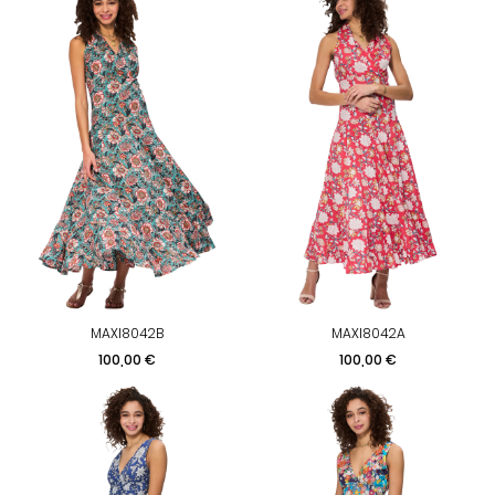
MAXI8042B
MAXI8042A
Prix
Prix
100,00 €
100,00 €