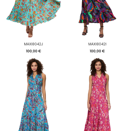
MAXI8042J
MAXI8042I
Prix
Prix
100,00 €
100,00 €