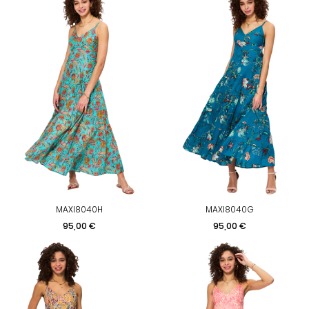
MAXI8040H
MAXI8040G
Prix
Prix
95,00 €
95,00 €