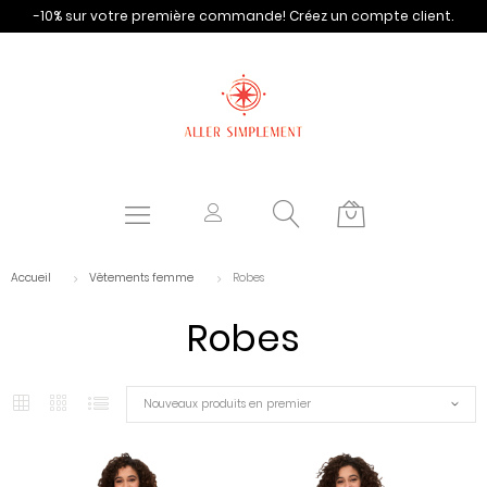
-10% sur votre première commande!
Créez un compte client.
Accueil
Vêtements femme
Robes
Robes
Nouveaux produits en premier