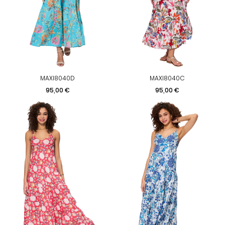
MAXI8040D
MAXI8040C
Prix
Prix
95,00 €
95,00 €