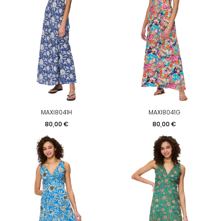
MAXI8041H
MAXI8041G
Prix
Prix
80,00 €
80,00 €