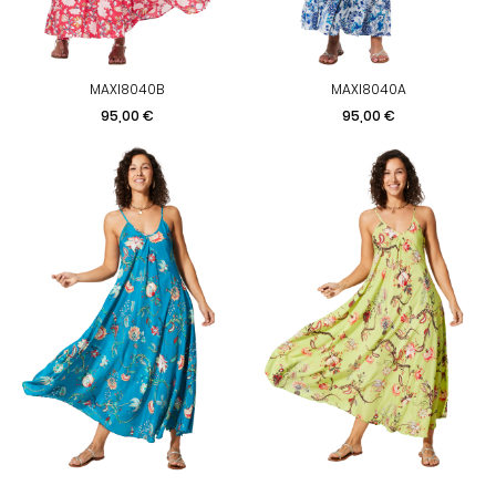
MAXI8040B
MAXI8040A
Prix
Prix
95,00 €
95,00 €