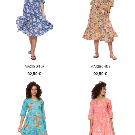
MAXI8045F
MAXI8045E
Prix
Prix
92,50 €
92,50 €