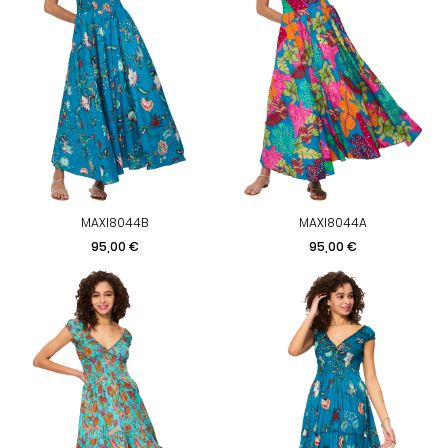
MAXI8044B
MAXI8044A
Prix
Prix
95,00 €
95,00 €