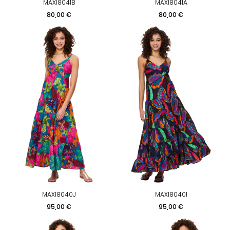
MAXI8041B
MAXI8041A
Prix
Prix
80,00 €
80,00 €
MAXI8040J
MAXI8040I
Prix
Prix
95,00 €
95,00 €