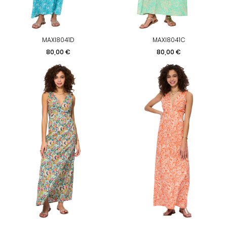
MAXI8041D
MAXI8041C
Prix
Prix
80,00 €
80,00 €