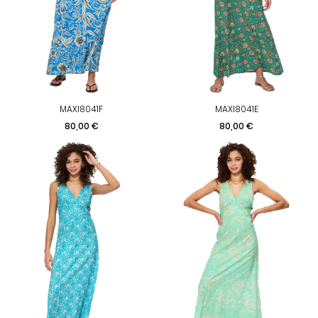
MAXI8041F
MAXI8041E
Prix
Prix
80,00 €
80,00 €