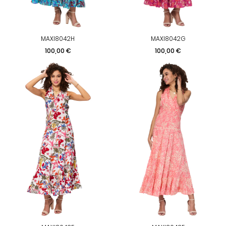
MAXI8042H
MAXI8042G
Prix
Prix
100,00 €
100,00 €