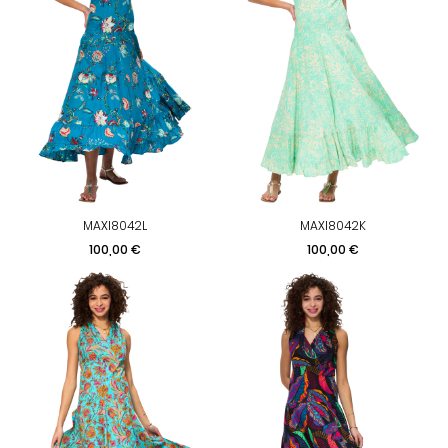
MAXI8042L
MAXI8042K
Prix
Prix
100,00 €
100,00 €