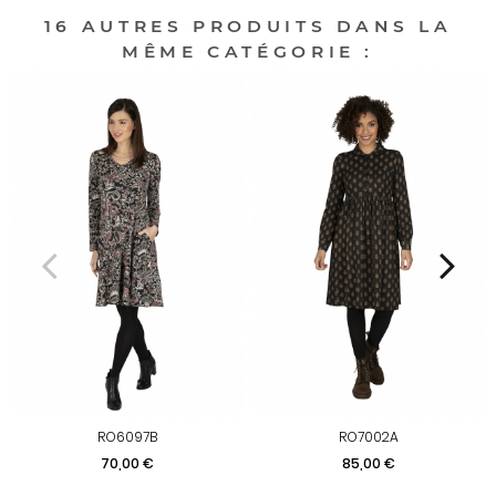
16 AUTRES PRODUITS DANS LA
MÊME CATÉGORIE :
RO6097B
RO7002A
Prix
Prix
70,00 €
85,00 €