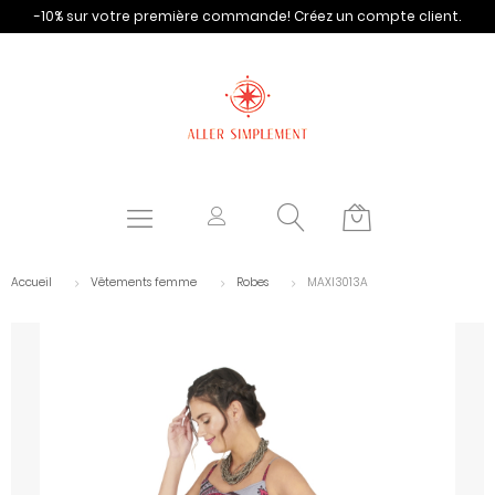
-10% sur votre première commande!
Créez un compte client.
Accueil
Vêtements femme
Robes
MAXI3013A