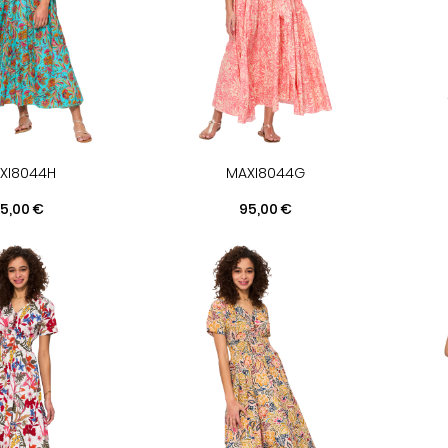
XI8044H
MAXI8044G
rix
Prix
5,00 €
95,00 €