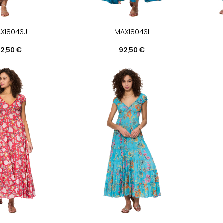
XI8043J
MAXI8043I
rix
Prix
2,50 €
92,50 €