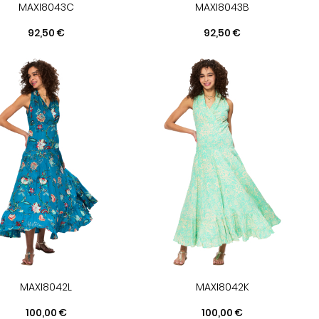
MAXI8043C
MAXI8043B
Prix
Prix
92,50 €
92,50 €
MAXI8042L
MAXI8042K
Prix
Prix
100,00 €
100,00 €