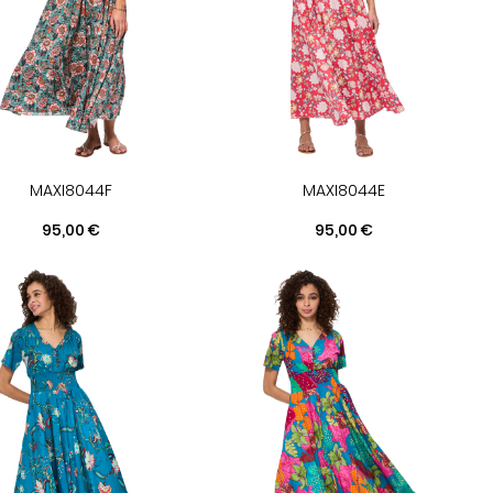
MAXI8044F
MAXI8044E
Prix
Prix
95,00 €
95,00 €