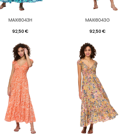
MAXI8043H
MAXI8043G
Prix
Prix
92,50 €
92,50 €