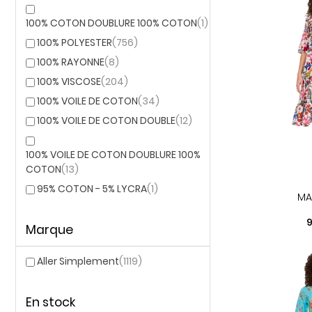
100% COTON DOUBLURE 100% COTON
(1)
100% POLYESTER
(756)
100% RAYONNE
(8)
100% VISCOSE
(204)
100% VOILE DE COTON
(34)
100% VOILE DE COTON DOUBLE
(12)
100% VOILE DE COTON DOUBLURE 100%
COTON
(13)
95% COTON - 5% LYCRA
(1)
MA
P
9
Marque
Aller Simplement
(1119)
En stock