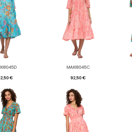
XI8045D
MAXI8045C
rix
Prix
2,50 €
92,50 €