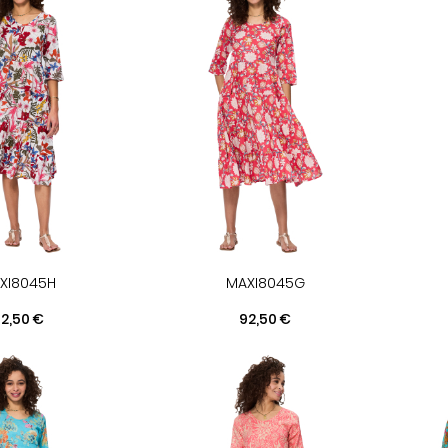
XI8045H
MAXI8045G
rix
Prix
2,50 €
92,50 €