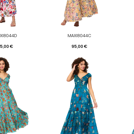
XI8044D
MAXI8044C
rix
Prix
5,00 €
95,00 €