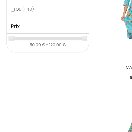
Oui
(1140)
Prix
50,00 € - 120,00 €
MA
P
9