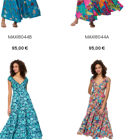
MAXI8044B
MAXI8044A
Prix
Prix
95,00 €
95,00 €