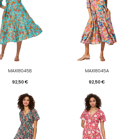
MAXI8045B
MAXI8045A
Prix
Prix
92,50 €
92,50 €