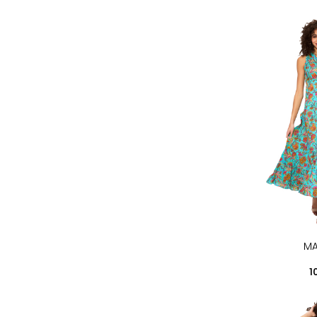
MA
Pr
1