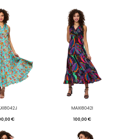
XI8042J
MAXI8042I
ix
Prix
00,00 €
100,00 €