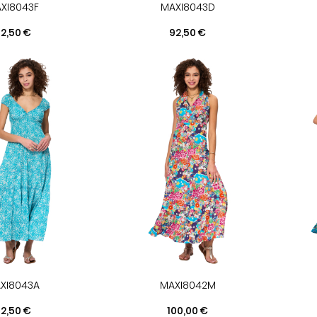
XI8043F
MAXI8043D
rix
Prix
2,50 €
92,50 €
XI8043A
MAXI8042M
rix
Prix
2,50 €
100,00 €