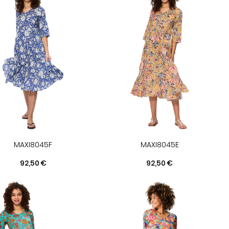
MAXI8045F
MAXI8045E
Prix
Prix
92,50 €
92,50 €