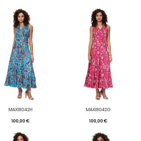
MAXI8042H
MAXI8042G
Prix
Prix
100,00 €
100,00 €