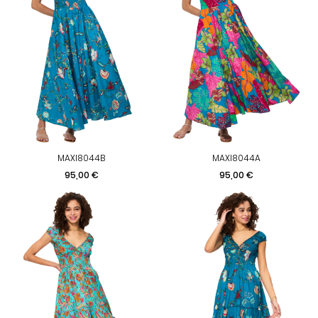
MAXI8044B
MAXI8044A
Prix
Prix
95,00 €
95,00 €