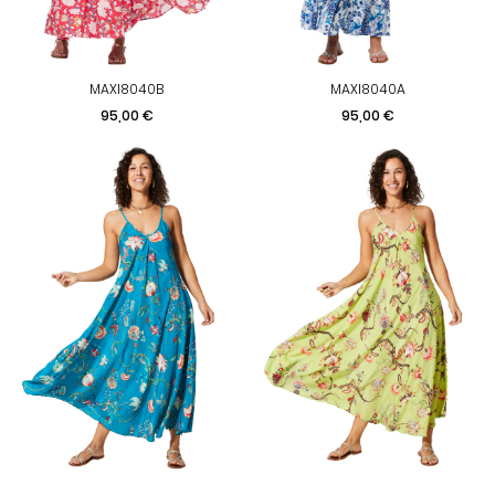
MAXI8040B
MAXI8040A
Prix
Prix
95,00 €
95,00 €