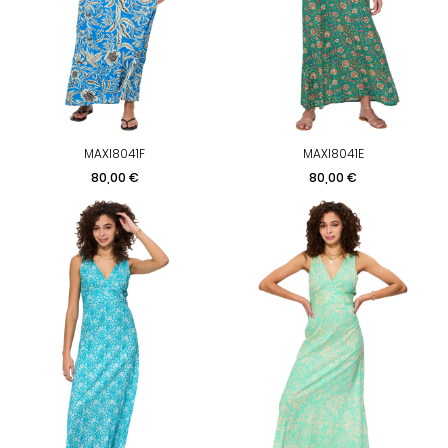
MAXI8041F
MAXI8041E
Prix
Prix
80,00 €
80,00 €