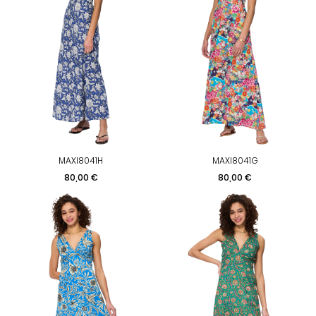
MAXI8041H
MAXI8041G
Prix
Prix
80,00 €
80,00 €