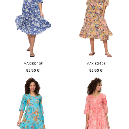
MAXI8045F
MAXI8045E
Prix
Prix
92,50 €
92,50 €