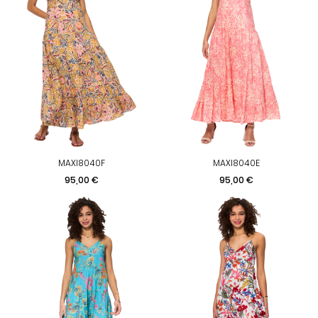
MAXI8040F
MAXI8040E
Prix
Prix
95,00 €
95,00 €