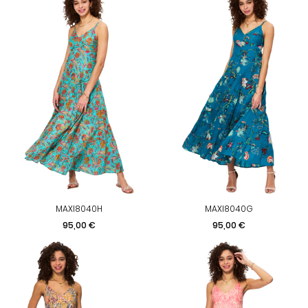
MAXI8040H
MAXI8040G
Prix
Prix
95,00 €
95,00 €