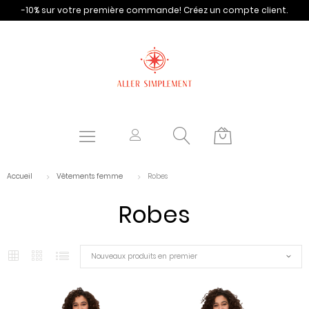
-10% sur votre première commande!
Créez un compte client.
Accueil
Vêtements femme
Robes
Robes
Nouveaux produits en premier