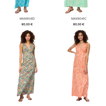
MAXI8041D
MAXI8041C
Prix
Prix
80,00 €
80,00 €