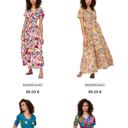
MAXI8044D
MAXI8044C
Prix
Prix
95,00 €
95,00 €