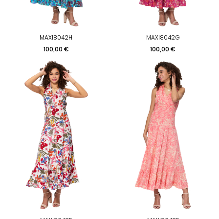
MAXI8042H
MAXI8042G
Prix
Prix
100,00 €
100,00 €