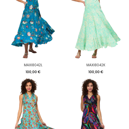
MAXI8042L
MAXI8042K
Prix
Prix
100,00 €
100,00 €