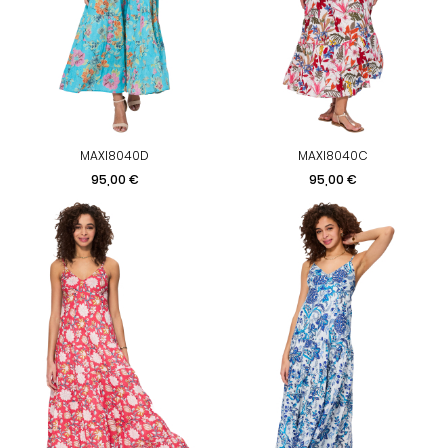
MAXI8040D
MAXI8040C
Prix
Prix
95,00 €
95,00 €