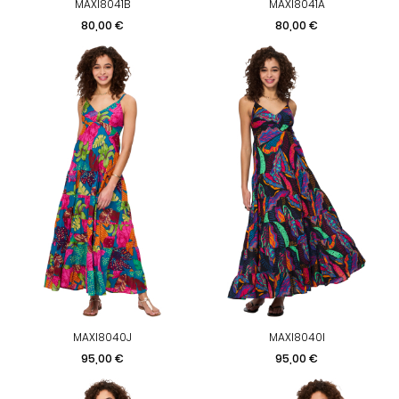
MAXI8041B
MAXI8041A
Prix
Prix
80,00 €
80,00 €
MAXI8040J
MAXI8040I
Prix
Prix
95,00 €
95,00 €