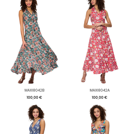
MAXI8042B
MAXI8042A
Prix
Prix
100,00 €
100,00 €