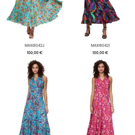
MAXI8042J
MAXI8042I
Prix
Prix
100,00 €
100,00 €