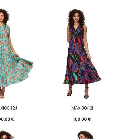
XI8042J
MAXI8042I
ix
Prix
00,00 €
100,00 €