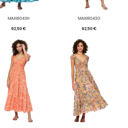
MAXI8043H
MAXI8043G
Prix
Prix
92,50 €
92,50 €