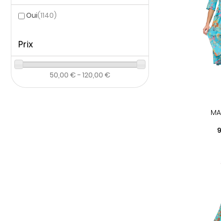
Oui
(1140)
Prix
50,00 € - 120,00 €
MA
P
9