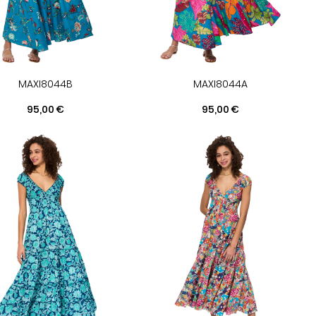
MAXI8044B
MAXI8044A
Prix
Prix
95,00 €
95,00 €