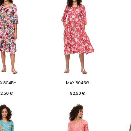
XI8045H
MAXI8045G
rix
Prix
2,50 €
92,50 €