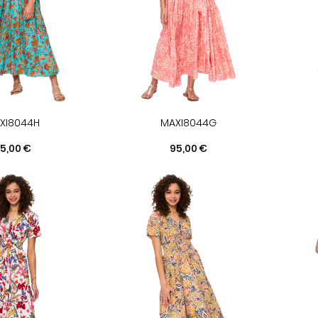
XI8044H
MAXI8044G
rix
Prix
5,00 €
95,00 €