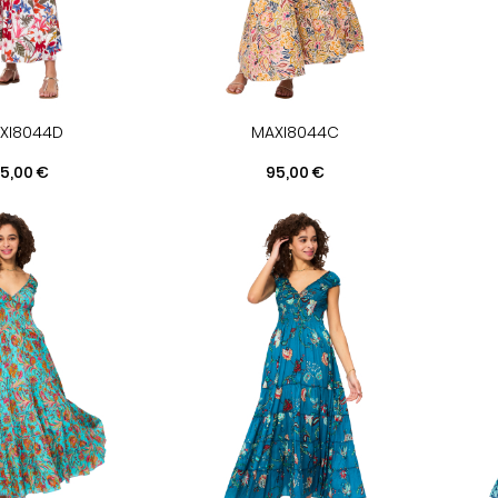
XI8044D
MAXI8044C
rix
Prix
5,00 €
95,00 €