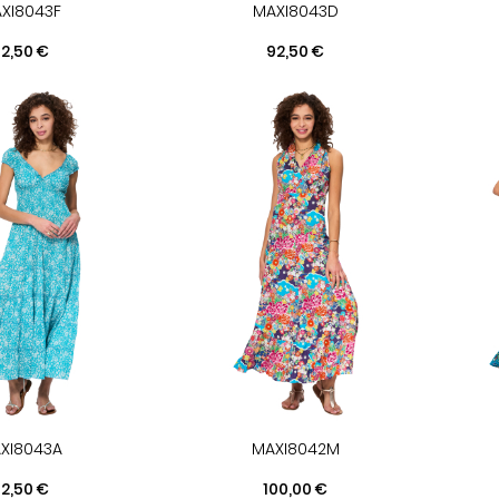
XI8043F
MAXI8043D
rix
Prix
2,50 €
92,50 €
XI8043A
MAXI8042M
rix
Prix
2,50 €
100,00 €