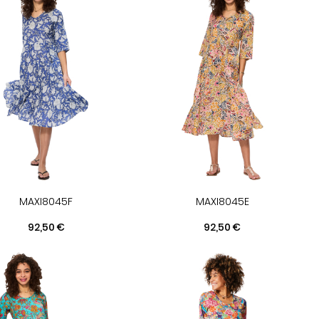
MAXI8045F
MAXI8045E
Prix
Prix
92,50 €
92,50 €