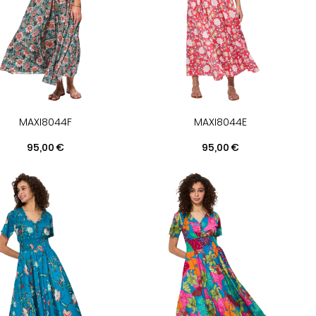
MAXI8044F
MAXI8044E
Prix
Prix
95,00 €
95,00 €