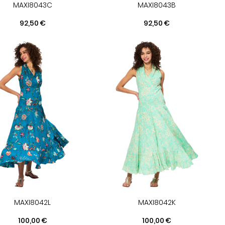
MAXI8043C
MAXI8043B
Prix
Prix
92,50 €
92,50 €
MAXI8042L
MAXI8042K
Prix
Prix
100,00 €
100,00 €