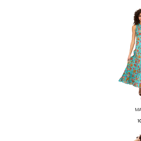
MA
Pr
1