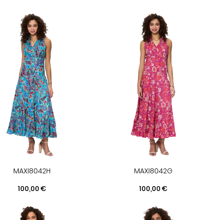
MAXI8042H
MAXI8042G
Prix
Prix
100,00 €
100,00 €