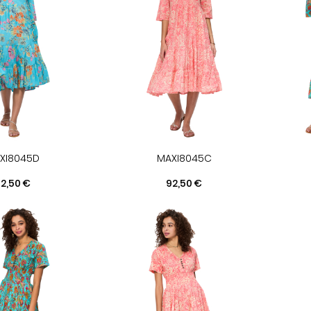
XI8045D
MAXI8045C
rix
Prix
2,50 €
92,50 €