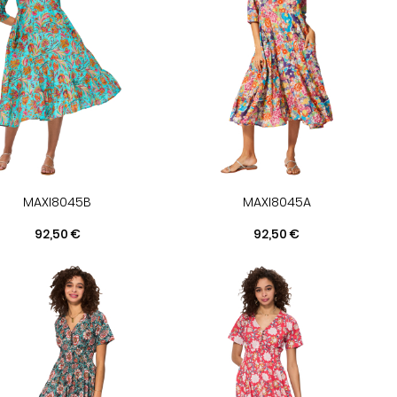
MAXI8045B
MAXI8045A
Prix
Prix
92,50 €
92,50 €