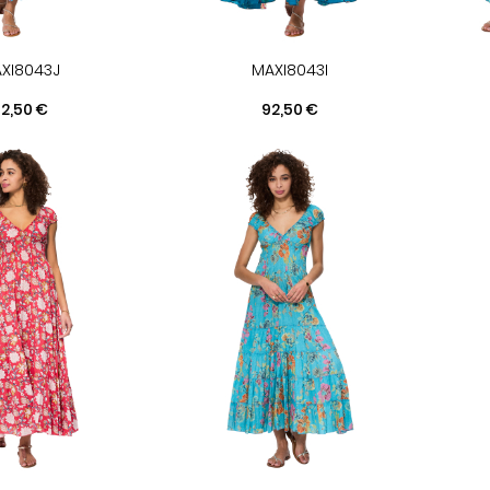
XI8043J
MAXI8043I
rix
Prix
2,50 €
92,50 €