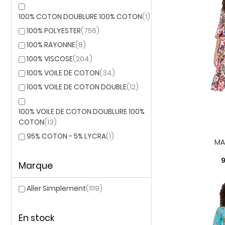
100% COTON DOUBLURE 100% COTON
(1)
100% POLYESTER
(756)
100% RAYONNE
(8)
100% VISCOSE
(204)
100% VOILE DE COTON
(34)
100% VOILE DE COTON DOUBLE
(12)
100% VOILE DE COTON DOUBLURE 100%
COTON
(13)
95% COTON - 5% LYCRA
(1)
MA
P
9
Marque
Aller Simplement
(1119)
En stock