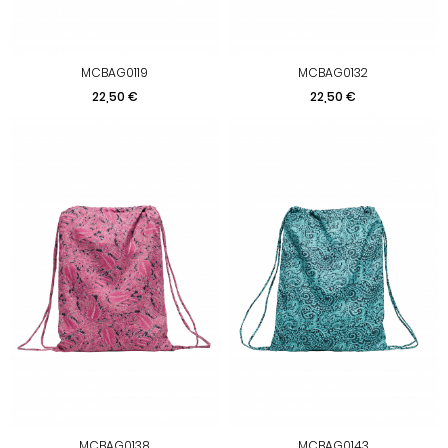
MCBAG0119
MCBAG0132
Preis
Preis
22,50 €
22,50 €
MCBAG0138
MCBAG0143