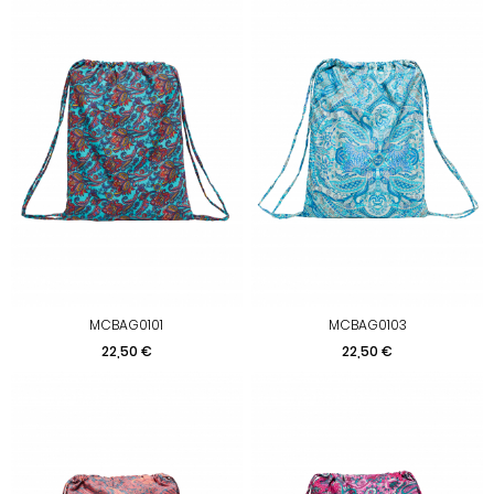
MCBAG0101
MCBAG0103
Preis
Preis
22,50 €
22,50 €