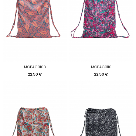
MCBAG0108
MCBAG0110
Preis
Preis
22,50 €
22,50 €