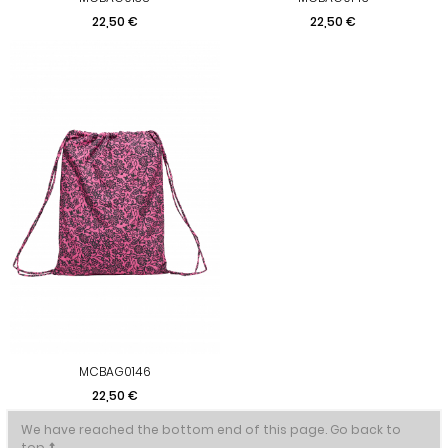
Preis
Preis
22,50 €
22,50 €
MCBAG0146
Preis
22,50 €
We have reached the bottom end of this page.
Go back to
top