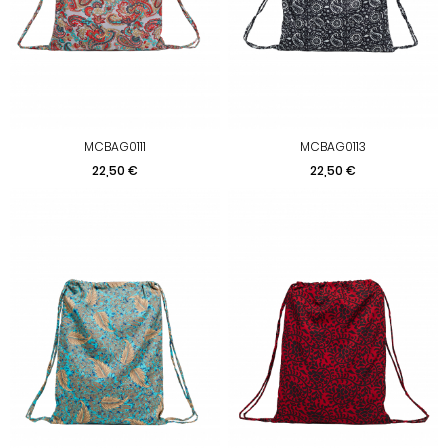
MCBAG0111
MCBAG0113
Preis
Preis
22,50 €
22,50 €