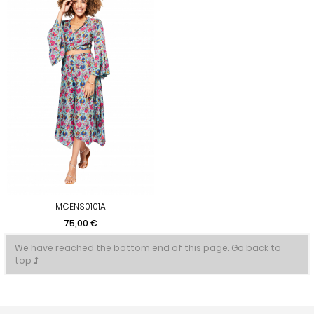
MCENS0101A
Precio
75,00 €
We have reached the bottom end of this page.
Go back to
top