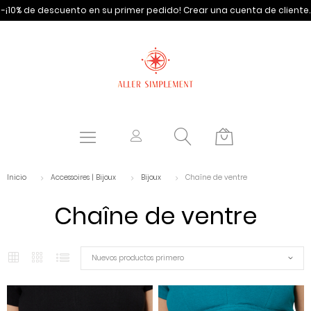
-¡10% de descuento en su primer pedido!
Crear una cuenta de cliente.
Inicio
Accessoires | Bijoux
Bijoux
Chaîne de ventre
Chaîne de ventre
Nuevos productos primero