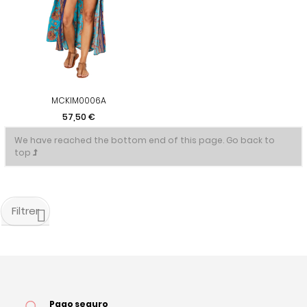
MCKIM0006A
Precio
57,50 €
We have reached the bottom end of this page.
Go back to
top
Filtrer
Pago seguro