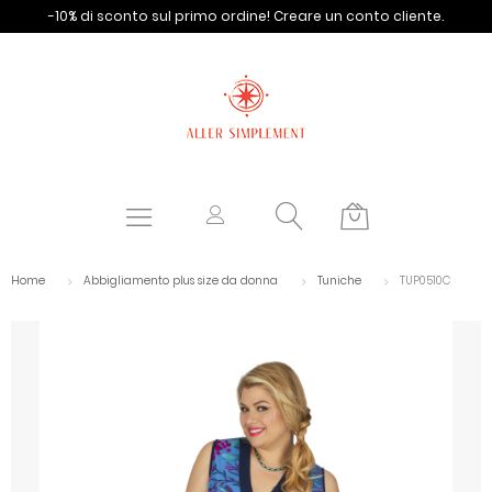
-10% di sconto sul primo ordine!
Creare un conto cliente.
Home
Abbigliamento plus size da donna
Tuniche
TUP0510C