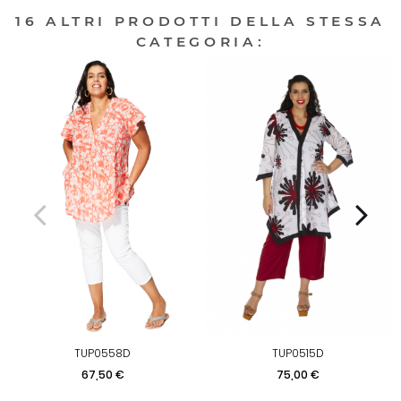
16 ALTRI PRODOTTI DELLA STESSA
CATEGORIA:
TUP0558D
TUP0515D
Prezzo
Prezzo
67,50 €
75,00 €