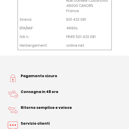
Rue Daniele Casanova
46000 CAHORS
France
Sirena:
501 423 081
EPA/NAF:
4690s
IVA n.:
FR45 501 423 081
Herbergement:
online.net
Pagamento sicuro
Consegna in 48 ore
Ritorno semplice e veloce
Servizio clienti